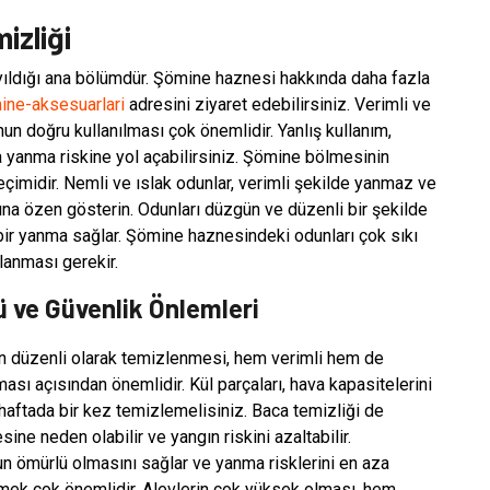
izliği
ayıldığı ana bölümdür. Şömine haznesi hakkında daha fazla
ne-aksesuarlari
adresini ziyaret edebilirsiniz. Verimli ve
n doğru kullanılması çok önemlidir. Yanlış kullanım,
a yanma riskine yol açabilirsiniz. Şömine bölmesinin
eçimidir. Nemli ve ıslak odunlar, verimli şekilde yanmaz ve
ına özen gösterin. Odunları düzgün ve düzenli bir şekilde
bir yanma sağlar. Şömine haznesindeki odunları çok sıkı
lanması gerekir.
 ve Güvenlik Önlemleri
ın düzenli olarak temizlenmesi, hem verimli hem de
ası açısından önemlidir. Kül parçaları, hava kapasitelerini
haftada bir kez temizlemelisiniz. Baca temizliği de
sine neden olabilir ve yangın riskini azaltabilir.
n ömürlü olmasını sağlar ve yanma risklerini en aza
etmek çok önemlidir. Alevlerin çok yüksek olması, hem