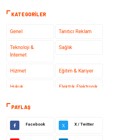
KATEGORILER
Genel
Tanıtıcı Reklam
Teknoloji &
Sağlık
İnternet
Hizmet
Eğitim & Kariyer
Hukuk
Elektrik Elektronik
Güzellik & Bakım
Moda
PAYLAŞ
Sağlıklı Yaşam
Gündem
Facebook
X / Twitter
X
Giyim
Alışveriş