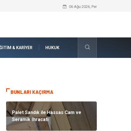
İnternetten Kıyafet Alırken Beden Seçi
06 Ağu 2026, Per
ĞITIM & KARIYER
HUKUK
BUNLARI KAÇIRMA
Palet Sandık ile Hassas Cam ve
Seramik İhracatı