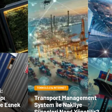
TEKNOLOJI & İNTERNET
i:
pı
Transport Management
ve Esnek
System İle Nakliye
Süreçleri Nasıl Yönetilir?