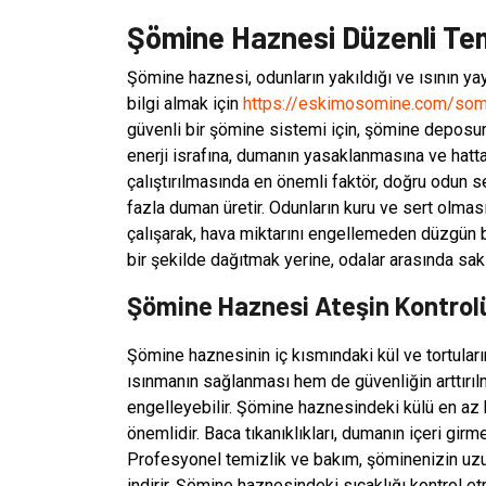
Şömine Haznesi Düzenli Tem
Şömine haznesi, odunların yakıldığı ve ısının y
bilgi almak için
https://eskimosomine.com/somi
güvenli bir şömine sistemi için, şömine deposunu
enerji israfına, dumanın yasaklanmasına ve hatt
çalıştırılmasında en önemli faktör, doğru odun s
fazla duman üretir. Odunların kuru ve sert olmas
çalışarak, hava miktarını engellemeden düzgün 
bir şekilde dağıtmak yerine, odalar arasında sak
Şömine Haznesi Ateşin Kontrolü
Şömine haznesinin iç kısmındaki kül ve tortular
ısınmanın sağlanması hem de güvenliğin arttırılm
engelleyebilir. Şömine haznesindeki külü en az 
önemlidir. Baca tıkanıklıkları, dumanın içeri girme
Profesyonel temizlik ve bakım, şöminenizin uzu
indirir. Şömine haznesindeki sıcaklığı kontrol 