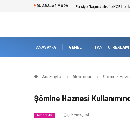
BU ARALAR MODA
Br544 ile Lastik ve Plastik Mod
ANASAYFA
GENEL
TANITICI REKLAM
AnaSayfa
Aksesuar
Şömine Haznes
Şömine Haznesi Kullanımınd
Şub 2025, Sal
AKSESUAR