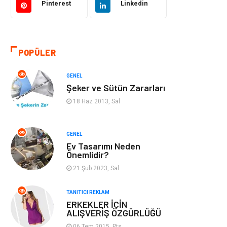
Pinterest
Linkedin
Otomotiv
Makine
Gıda
Yeme & İçme
POPÜLER
Gayrimenkul
Spor
GENEL
Şeker ve Sütün Zararları
Anne & Çocuk
Müzik
18 Haz 2013, Sal
Bilgisayar &
Keyif & Hobi
Yazılım
GENEL
Ev Tasarımı Neden
Önemlidir?
Tatil
Genel Kültür
21 Şub 2023, Sal
Emlak
Finans & Ekonomi
TANITICI REKLAM
ERKEKLER İÇİN
Ev İşleri
Organizasyon
ALIŞVERİŞ ÖZGÜRLÜĞÜ
06 Tem 2015, Pts