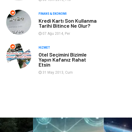
Gençlik & Eğlence
Taşımacılık
FINANS & EKONOMI
Kredi Kartı Son Kullanma
Sigorta
Aksesuar
Tarihi Bitince Ne Olur?
07 Ağu 2014, Per
Mobilya
Astroloji
HIZMET
Bebek Giyim
ağız ve diş sağlığı
Otel Seçimini Bizimle
Yapın Kafanız Rahat
Etsin
Doğal Enerji
Kaynakları
31 May 2013, Cum