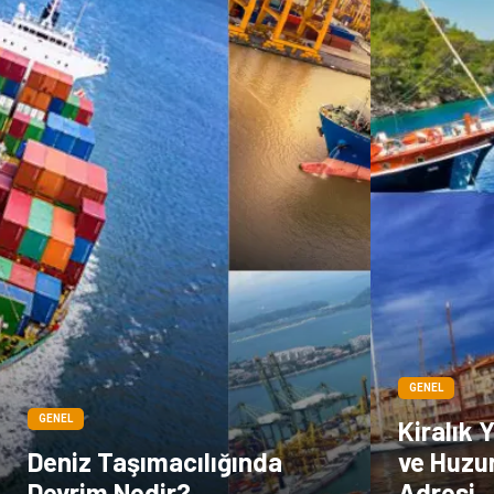
GENEL
GENEL
Kiralık 
Deniz Taşımacılığında
ve Huzu
Devrim Nedir?
Adresi