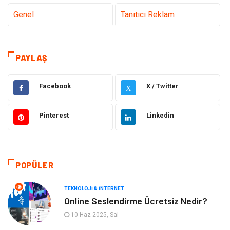
Genel
Tanıtıcı Reklam
Teknoloji & İnternet
Sağlık
PAYLAŞ
Hizmet
Eğitim & Kariyer
Facebook
X / Twitter
X
Hukuk
Elektrik Elektronik
Pinterest
Linkedin
Güzellik & Bakım
Moda
Sağlıklı Yaşam
Gündem
POPÜLER
Giyim
Alışveriş
TEKNOLOJI & İNTERNET
Otomotiv
Makine
Online Seslendirme Ücretsiz Nedir?
10 Haz 2025, Sal
Gıda
Yeme & İçme