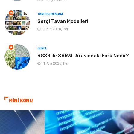
Bebek Giyim
ağız ve diş sağlığı
TANITICI REKLAM
Gergi Tavan Modelleri
19 Nis 2018, Per
Doğal Enerji Kaynakları
GENEL
RSS3 ile SVR3L Arasındaki Fark Nedir?
11 Ara 2025, Per
MİNİ KONU