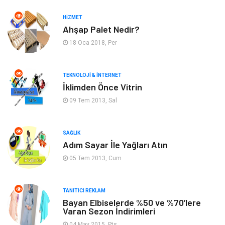
HIZMET
Gayrimenkul
Spor
Ahşap Palet Nedir?
18 Oca 2018, Per
Anne & Çocuk
Müzik
Bilgisayar & Yazılım
Keyif & Hobi
TEKNOLOJI & İNTERNET
İklimden Önce Vitrin
Tatil
Genel Kültür
09 Tem 2013, Sal
Emlak
Finans & Ekonomi
SAĞLIK
Adım Sayar İle Yağları Atın
Ev İşleri
Organizasyon
05 Tem 2013, Cum
Gençlik & Eğlence
Taşımacılık
TANITICI REKLAM
Sigorta
Aksesuar
Bayan Elbiselerde %50 ve %70’lere
Varan Sezon İndirimleri
Mobilya
Astroloji
04 May 2015, Pts