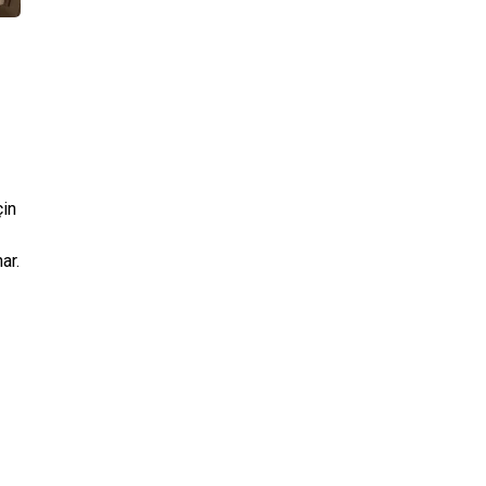
çin
ar.