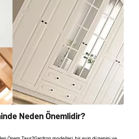
ninde Neden Önemlidir?
en Önem Taşır?Gardrop modelleri, bir evin düzenini ve