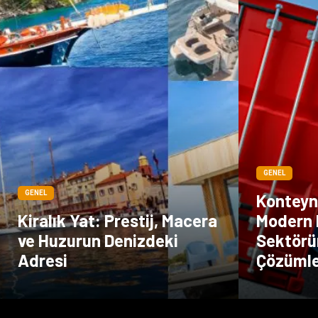
GENEL
GENEL
Konteyne
Kiralık Yat: Prestij, Macera
Modern 
ve Huzurun Denizdeki
Sektörün
Adresi
Çözüml