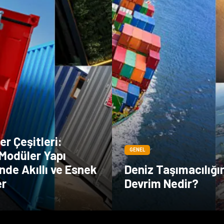
r Çeşitleri:
GENEL
Modüler Yapı
de Akıllı ve Esnek
Deniz Taşımacılığı
er
Devrim Nedir?