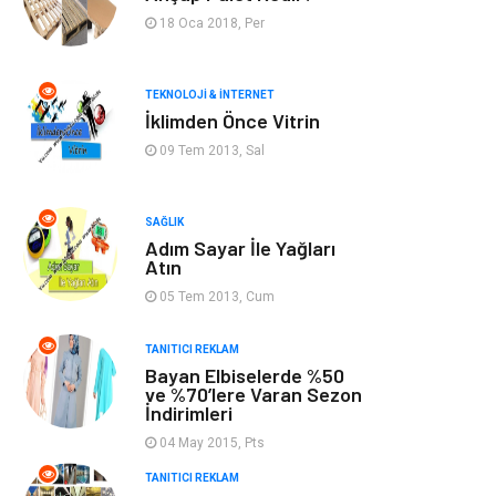
Bilgisayar &
Keyif & Hobi
18 Oca 2018, Per
Yazılım
Tatil
Genel Kültür
TEKNOLOJI & İNTERNET
İklimden Önce Vitrin
Emlak
Finans & Ekonomi
09 Tem 2013, Sal
Ev İşleri
Organizasyon
SAĞLIK
Adım Sayar İle Yağları
Gençlik & Eğlence
Taşımacılık
Atın
05 Tem 2013, Cum
Sigorta
Aksesuar
TANITICI REKLAM
Bayan Elbiselerde %50
Mobilya
Astroloji
ve %70’lere Varan Sezon
İndirimleri
Bebek Giyim
ağız ve diş sağlığı
04 May 2015, Pts
TANITICI REKLAM
Doğal Enerji