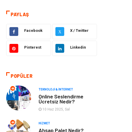
Hizmet
Eğitim & Kariyer
PAYLAŞ
Hukuk
Elektrik Elektronik
Güzellik & Bakım
Moda
Facebook
X / Twitter
X
Sağlıklı Yaşam
Gündem
Pinterest
Linkedin
Giyim
Alışveriş
Otomotiv
Makine
POPÜLER
Gıda
Yeme & İçme
TEKNOLOJI & İNTERNET
Online Seslendirme
Ücretsiz Nedir?
Gayrimenkul
Spor
10 Haz 2025, Sal
Anne & Çocuk
Müzik
HIZMET
Ahşap Palet Nedir?