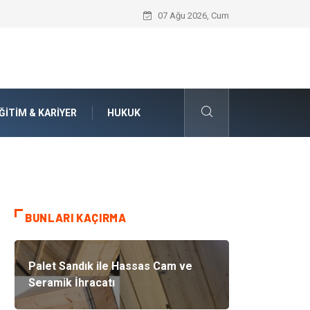
İnternetten Kıyafet Alırken Beden Seçi
07 Ağu 2026, Cum
ĞITIM & KARIYER
HUKUK
BUNLARI KAÇIRMA
Palet Sandık ile Hassas Cam ve
Seramik İhracatı