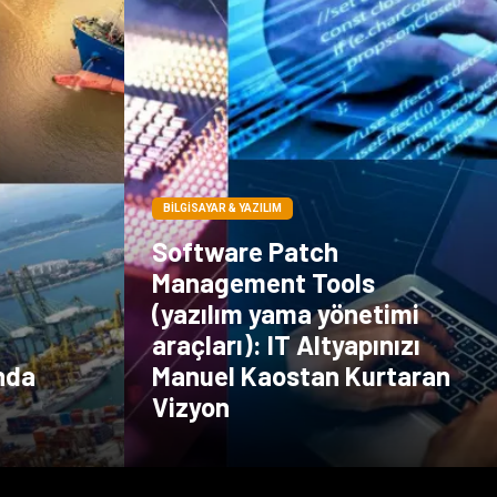
BILGISAYAR & YAZILIM
Software Patch
Management Tools
(yazılım yama yönetimi
araçları): IT Altyapınızı
nda
Manuel Kaostan Kurtaran
Vizyon