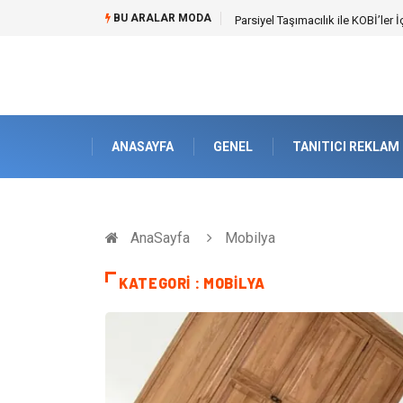
BU ARALAR MODA
Br544 ile Lastik ve Plastik Mod
ANASAYFA
GENEL
TANITICI REKLAM
AnaSayfa
Mobilya
KATEGORI : MOBILYA