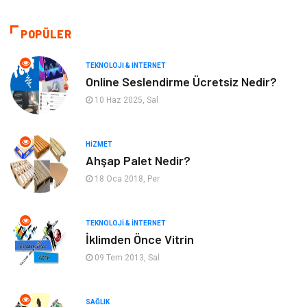
Sağlıklı Yaşam
Gündem
POPÜLER
Giyim
Alışveriş
TEKNOLOJI & İNTERNET
Otomotiv
Makine
Online Seslendirme Ücretsiz Nedir?
10 Haz 2025, Sal
Gıda
Yeme & İçme
HIZMET
Gayrimenkul
Spor
Ahşap Palet Nedir?
18 Oca 2018, Per
Anne & Çocuk
Müzik
Bilgisayar & Yazılım
Keyif & Hobi
TEKNOLOJI & İNTERNET
İklimden Önce Vitrin
Tatil
Genel Kültür
09 Tem 2013, Sal
Emlak
Finans & Ekonomi
SAĞLIK