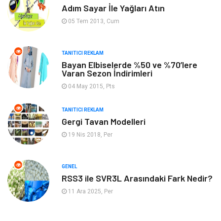
Adım Sayar İle Yağları Atın
Ev İşleri
Organizasyon
05 Tem 2013, Cum
Gençlik & Eğlence
Taşımacılık
TANITICI REKLAM
Sigorta
Aksesuar
Bayan Elbiselerde %50 ve %70’lere
Varan Sezon İndirimleri
Mobilya
Astroloji
04 May 2015, Pts
Bebek Giyim
ağız ve diş sağlığı
TANITICI REKLAM
Gergi Tavan Modelleri
19 Nis 2018, Per
Doğal Enerji Kaynakları
GENEL
RSS3 ile SVR3L Arasındaki Fark Nedir?
11 Ara 2025, Per