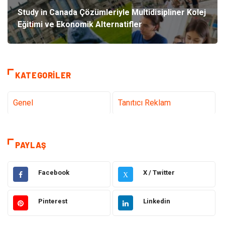
Study in Canada Çözümleriyle Multidisipliner Kolej
Eğitimi ve Ekonomik Alternatifler
KATEGORILER
Genel
Tanıtıcı Reklam
Teknoloji & İnternet
Sağlık
PAYLAŞ
Hizmet
Eğitim & Kariyer
Facebook
X / Twitter
X
Hukuk
Elektrik Elektronik
Pinterest
Linkedin
Güzellik & Bakım
Moda