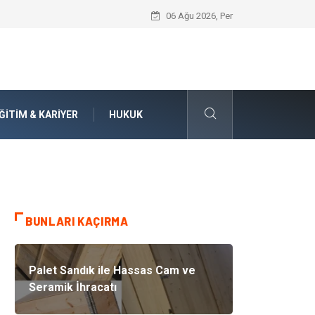
İnternetten Kıyafet Alırken Beden Seçi
06 Ağu 2026, Per
ĞITIM & KARIYER
HUKUK
BUNLARI KAÇIRMA
Palet Sandık ile Hassas Cam ve
Seramik İhracatı