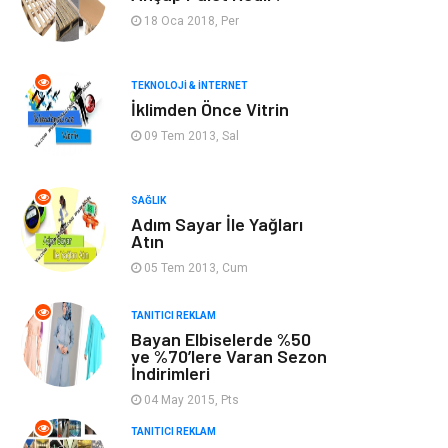
Bilgisayar &
Keyif & Hobi
18 Oca 2018, Per
Yazılım
Tatil
Genel Kültür
TEKNOLOJI & İNTERNET
İklimden Önce Vitrin
Emlak
Finans & Ekonomi
09 Tem 2013, Sal
Ev İşleri
Organizasyon
SAĞLIK
Adım Sayar İle Yağları
Gençlik & Eğlence
Taşımacılık
Atın
05 Tem 2013, Cum
Sigorta
Aksesuar
TANITICI REKLAM
Bayan Elbiselerde %50
Mobilya
Astroloji
ve %70’lere Varan Sezon
İndirimleri
Bebek Giyim
ağız ve diş sağlığı
04 May 2015, Pts
TANITICI REKLAM
Doğal Enerji