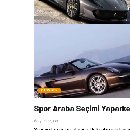
OTOMOTIV
Spor Araba Seçimi Yaparken
Eyl 2025, Per
Spor araba seçimi, otomobil tutkunları için heye