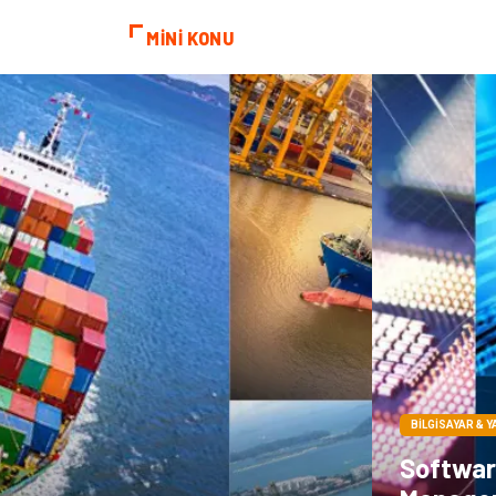
MİNİ KONU
BILGISAYAR & Y
Softwar