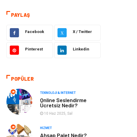
Hizmet
Eğitim & Kariyer
PAYLAŞ
Hukuk
Elektrik Elektronik
Güzellik & Bakım
Moda
Facebook
X / Twitter
X
Sağlıklı Yaşam
Gündem
Pinterest
Linkedin
Giyim
Alışveriş
Otomotiv
Makine
POPÜLER
Gıda
Yeme & İçme
TEKNOLOJI & İNTERNET
Online Seslendirme
Ücretsiz Nedir?
Gayrimenkul
Spor
10 Haz 2025, Sal
Anne & Çocuk
Müzik
HIZMET
Ahşap Palet Nedir?