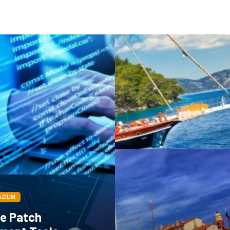
AZILIM
e Patch