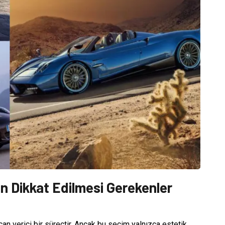
 Dikkat Edilmesi Gerekenler
can verici bir süreçtir. Ancak bu seçim yalnızca estetik