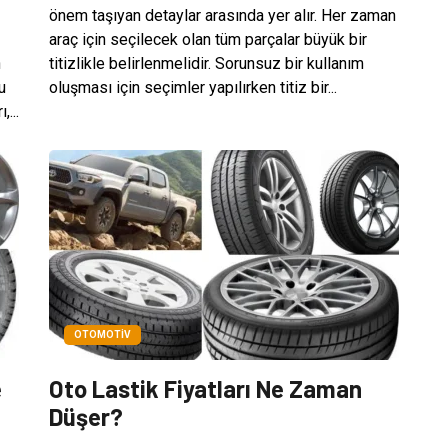
önem taşıyan detaylar arasında yer alır. Her zaman
araç için seçilecek olan tüm parçalar büyük bir
n
titizlikle belirlenmelidir. Sorunsuz bir kullanım
u
oluşması için seçimler yapılırken titiz bir...
...
OTOMOTIV
e
Oto Lastik Fiyatları Ne Zaman
Düşer?