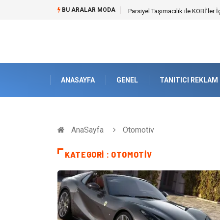
BU ARALAR MODA
Br544 ile Lastik ve Plastik Mod
ANASAYFA
GENEL
TANITICI REKLAM
AnaSayfa
Otomotiv
KATEGORI : OTOMOTIV