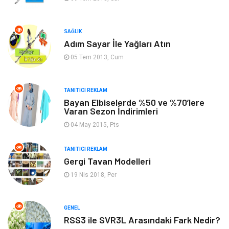
Emlak
Finans & Ekonomi
SAĞLIK
Adım Sayar İle Yağları Atın
Ev İşleri
Organizasyon
05 Tem 2013, Cum
Gençlik & Eğlence
Taşımacılık
TANITICI REKLAM
Sigorta
Aksesuar
Bayan Elbiselerde %50 ve %70’lere
Varan Sezon İndirimleri
Mobilya
Astroloji
04 May 2015, Pts
Bebek Giyim
ağız ve diş sağlığı
TANITICI REKLAM
Gergi Tavan Modelleri
19 Nis 2018, Per
Doğal Enerji Kaynakları
GENEL
RSS3 ile SVR3L Arasındaki Fark Nedir?