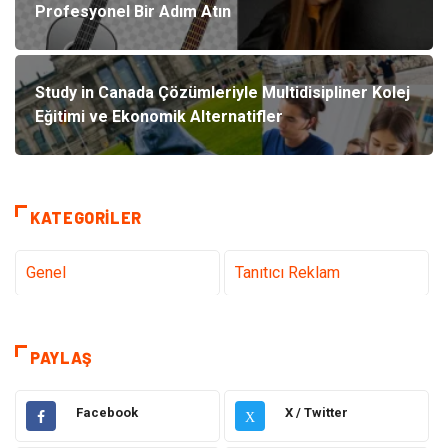
Profesyonel Bir Adım Atın
Study in Canada Çözümleriyle Multidisipliner Kolej
Eğitimi ve Ekonomik Alternatifler
KATEGORILER
Genel
Tanıtıcı Reklam
Teknoloji & İnternet
Sağlık
PAYLAŞ
Hizmet
Eğitim & Kariyer
Facebook
X / Twitter
X
Hukuk
Elektrik Elektronik