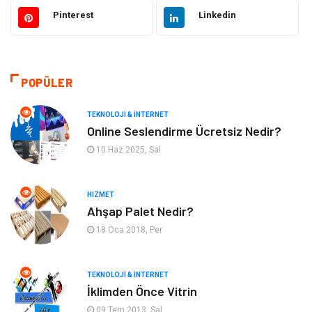
Pinterest
Linkedin
Güzellik & Bakım
Moda
Sağlıklı Yaşam
Gündem
POPÜLER
Giyim
Alışveriş
TEKNOLOJI & İNTERNET
Otomotiv
Makine
Online Seslendirme Ücretsiz Nedir?
10 Haz 2025, Sal
Gıda
Yeme & İçme
HIZMET
Gayrimenkul
Spor
Ahşap Palet Nedir?
18 Oca 2018, Per
Anne & Çocuk
Müzik
Bilgisayar & Yazılım
Keyif & Hobi
TEKNOLOJI & İNTERNET
İklimden Önce Vitrin
Tatil
Genel Kültür
09 Tem 2013, Sal