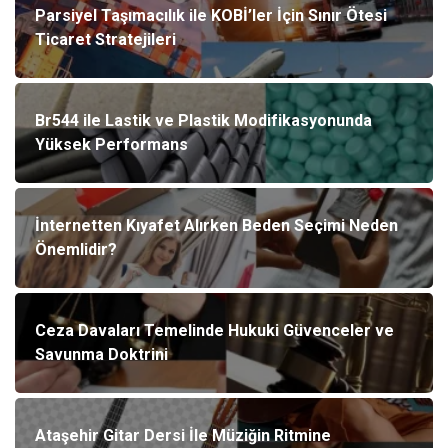
Parsiyel Taşımacılık ile KOBİ’ler İçin Sınır Ötesi
Ticaret Stratejileri
Br544 ile Lastik ve Plastik Modifikasyonunda
Yüksek Performans
İnternetten Kıyafet Alırken Beden Seçimi Neden
Önemlidir?
Ceza Davaları Temelinde Hukuki Güvenceler ve
Savunma Doktrini
Ataşehir Gitar Dersi İle Müziğin Ritmine