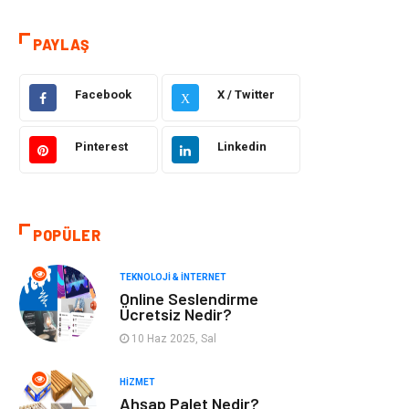
Hizmet
Eğitim & Kariyer
PAYLAŞ
Hukuk
Elektrik Elektronik
Güzellik & Bakım
Moda
Facebook
X / Twitter
X
Sağlıklı Yaşam
Gündem
Pinterest
Linkedin
Giyim
Alışveriş
Otomotiv
Makine
POPÜLER
Gıda
Yeme & İçme
TEKNOLOJI & İNTERNET
Online Seslendirme
Ücretsiz Nedir?
Gayrimenkul
Spor
10 Haz 2025, Sal
Anne & Çocuk
Müzik
HIZMET
Ahşap Palet Nedir?