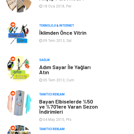
Bilgisayar &
Keyif & Hobi
18 Oca 2018, Per
Yazılım
Tatil
Genel Kültür
TEKNOLOJI & İNTERNET
İklimden Önce Vitrin
Emlak
Finans & Ekonomi
09 Tem 2013, Sal
Ev İşleri
Organizasyon
SAĞLIK
Adım Sayar İle Yağları
Gençlik & Eğlence
Taşımacılık
Atın
05 Tem 2013, Cum
Sigorta
Aksesuar
TANITICI REKLAM
Bayan Elbiselerde %50
Mobilya
Astroloji
ve %70’lere Varan Sezon
İndirimleri
Bebek Giyim
ağız ve diş sağlığı
04 May 2015, Pts
TANITICI REKLAM
Doğal Enerji