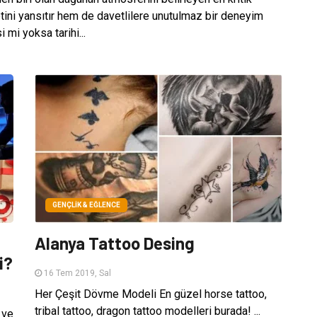
ini yansıtır hem de davetlilere unutulmaz bir deneyim
 mi yoksa tarihi...
GENÇLIK & EĞLENCE
Alanya Tattoo Desing
i?
16 Tem 2019, Sal
Her Çeşit Dövme Modeli En güzel horse tattoo,
tribal tattoo, dragon tattoo modelleri burada! ...
 ve