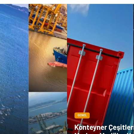
GENEL
Konteyner Çeşitler