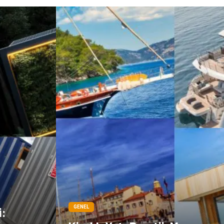
GENEL
i: