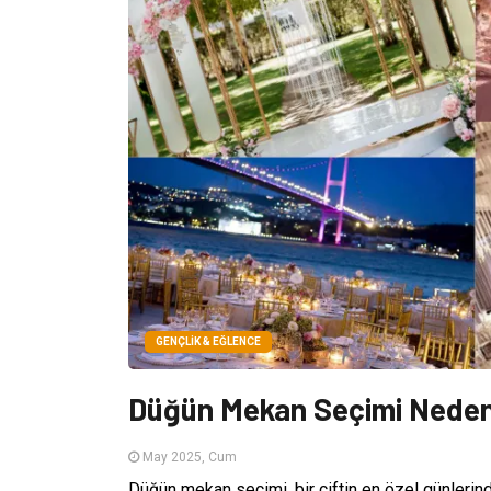
GENÇLIK & EĞLENCE
Düğün Mekan Seçimi Neden
May 2025, Cum
Düğün mekan seçimi, bir çiftin en özel günlerind