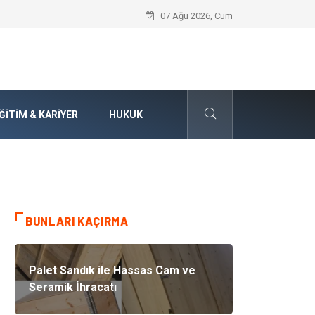
İnternetten Kıyafet Alırken Beden Seçi
07 Ağu 2026, Cum
ĞITIM & KARIYER
HUKUK
BUNLARI KAÇIRMA
Palet Sandık ile Hassas Cam ve
Seramik İhracatı