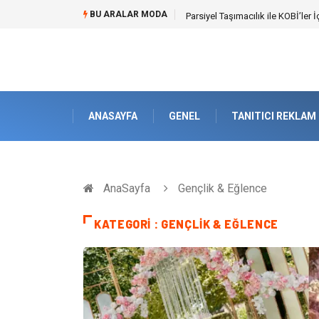
BU ARALAR MODA
Br544 ile Lastik ve Plastik Mod
ANASAYFA
GENEL
TANITICI REKLAM
AnaSayfa
Gençlik & Eğlence
KATEGORI : GENÇLIK & EĞLENCE