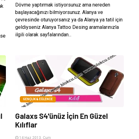
Dövme yaptırmak istiyorsunuz ama nereden
ak
başlayacağınızı bilmiyorsunuz. Alanya ve
çevresinde oturuyorsanız ya da Alanya ya tatil için
geldiyseniz Alanya Tattoo Desing aramalarınızla
ilgili olarak sayfalarından...
ise
GENÇLIK & EĞLENCE
l
Galaxs S4'ünüz İçin En Güzel
Kılıflar
14 Haz 2013, Cum