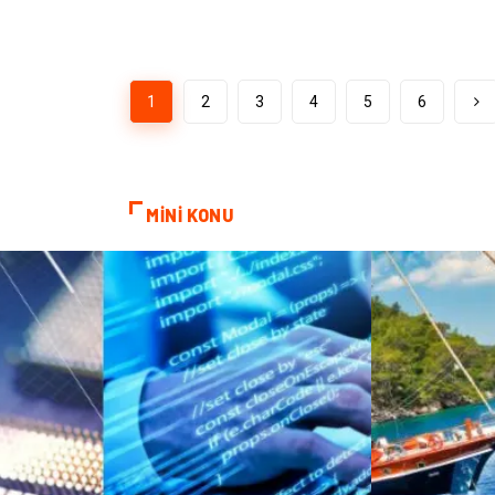
1
2
3
4
5
6
MİNİ KONU