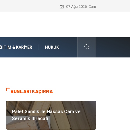
İnternetten Kıyafet Alırken Beden Seçi
07 Ağu 2026, Cum
ĞITIM & KARIYER
HUKUK
BUNLARI KAÇIRMA
Palet Sandık ile Hassas Cam ve
Seramik İhracatı