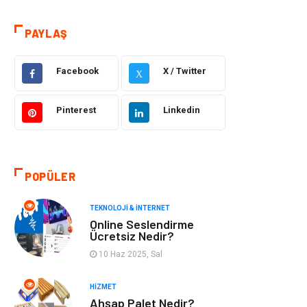
Hizmet
Eğitim & Kariyer
PAYLAŞ
Hukuk
Elektrik Elektronik
Güzellik & Bakım
Moda
Facebook
X / Twitter
X
Sağlıklı Yaşam
Gündem
Pinterest
Linkedin
Giyim
Alışveriş
Otomotiv
Makine
POPÜLER
Gıda
Yeme & İçme
TEKNOLOJI & İNTERNET
Online Seslendirme
Ücretsiz Nedir?
Gayrimenkul
Spor
10 Haz 2025, Sal
Anne & Çocuk
Müzik
HIZMET
Ahşap Palet Nedir?