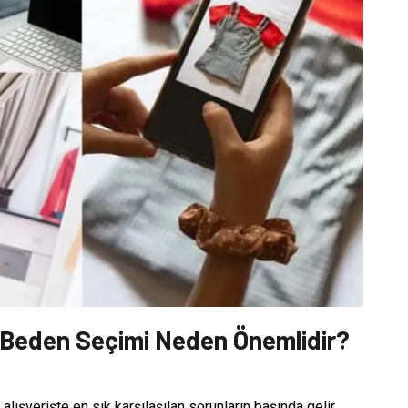
n Beden Seçimi Neden Önemlidir?
lışverişte en sık karşılaşılan sorunların başında gelir.