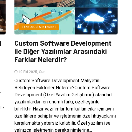
TEKNOLOJI & İNTERNET
l
Custom Software Development
ile Diğer Yazılımlar Arasındaki
Farklar Nelerdir?
10 Eki 2025, Cum
Custom Software Development Maliyetini
Belirleyen Faktörler Nelerdir?Custom Software
r
Development (Özel Yazılım Geliştirme) standart
yazılımlardan en önemli farkı, özelleştirile
kle
bilirliktir. Hazır yazılımlar tüm kullanıcılar için aynı
özelliklere sahiptir ve işletmenin özel ihtiyaçlarını
karşılamakta yetersiz kalabilir. Özel yazılım ise
yalnızca işletmenin gereksinimlerine...