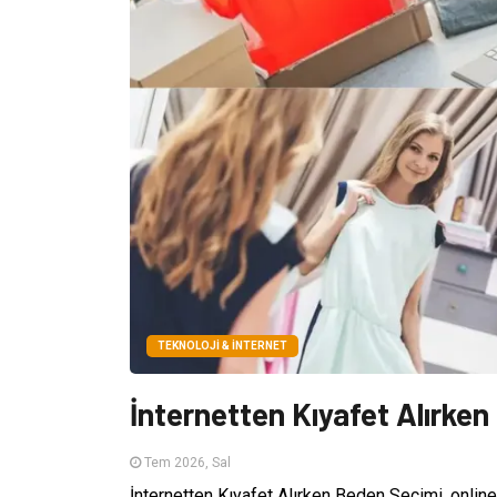
TEKNOLOJI & İNTERNET
İnternetten Kıyafet Alırke
Tem 2026, Sal
İnternetten Kıyafet Alırken Beden Seçimi, online a