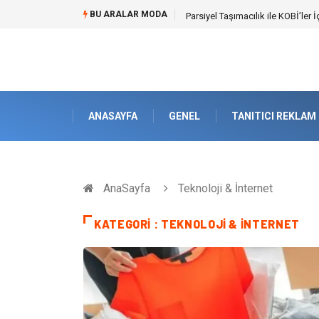
BU ARALAR MODA
Br544 ile Lastik ve Plastik Mod
ANASAYFA
GENEL
TANITICI REKLAM
AnaSayfa
Teknoloji & İnternet
KATEGORI : TEKNOLOJI & İNTERNET