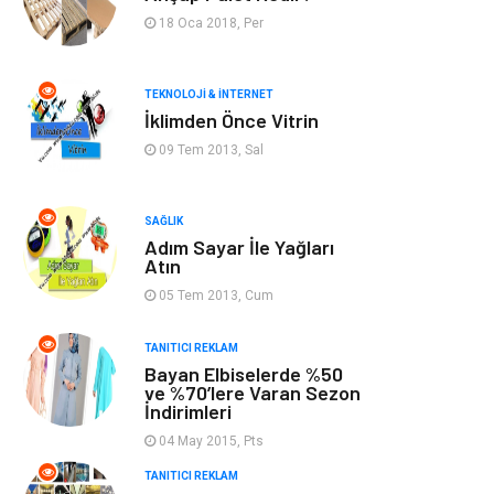
Bilgisayar &
Keyif & Hobi
18 Oca 2018, Per
Yazılım
Tatil
Genel Kültür
TEKNOLOJI & İNTERNET
İklimden Önce Vitrin
Emlak
Finans & Ekonomi
09 Tem 2013, Sal
Ev İşleri
Organizasyon
SAĞLIK
Adım Sayar İle Yağları
Gençlik & Eğlence
Taşımacılık
Atın
05 Tem 2013, Cum
Sigorta
Aksesuar
TANITICI REKLAM
Bayan Elbiselerde %50
Mobilya
Astroloji
ve %70’lere Varan Sezon
İndirimleri
Bebek Giyim
ağız ve diş sağlığı
04 May 2015, Pts
TANITICI REKLAM
Doğal Enerji