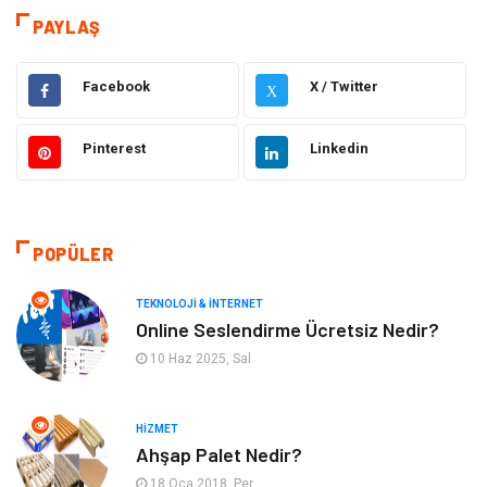
PAYLAŞ
Hizmet
Eğitim & Kariyer
Facebook
X / Twitter
X
Hukuk
Elektrik Elektronik
Pinterest
Linkedin
Güzellik & Bakım
Moda
Sağlıklı Yaşam
Gündem
POPÜLER
Giyim
Alışveriş
TEKNOLOJI & İNTERNET
Otomotiv
Makine
Online Seslendirme Ücretsiz Nedir?
10 Haz 2025, Sal
Gıda
Yeme & İçme
HIZMET
Gayrimenkul
Spor
Ahşap Palet Nedir?
18 Oca 2018, Per