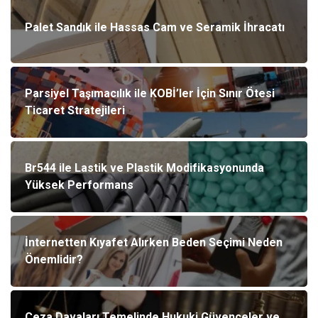
Palet Sandık ile Hassas Cam ve Seramik İhracatı
Parsiyel Taşımacılık ile KOBİ’ler İçin Sınır Ötesi
Ticaret Stratejileri
Br544 ile Lastik ve Plastik Modifikasyonunda
Yüksek Performans
İnternetten Kıyafet Alırken Beden Seçimi Neden
Önemlidir?
Ceza Davaları Temelinde Hukuki Güvenceler ve