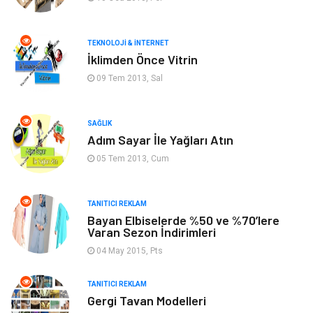
Anne & Çocuk
Müzik
Bilgisayar & Yazılım
Keyif & Hobi
TEKNOLOJI & İNTERNET
İklimden Önce Vitrin
Tatil
Genel Kültür
09 Tem 2013, Sal
Emlak
Finans & Ekonomi
SAĞLIK
Adım Sayar İle Yağları Atın
Ev İşleri
Organizasyon
05 Tem 2013, Cum
Gençlik & Eğlence
Taşımacılık
TANITICI REKLAM
Sigorta
Aksesuar
Bayan Elbiselerde %50 ve %70’lere
Varan Sezon İndirimleri
Mobilya
Astroloji
04 May 2015, Pts
Bebek Giyim
ağız ve diş sağlığı
TANITICI REKLAM
Gergi Tavan Modelleri