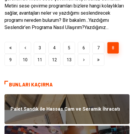
Metini sese çevirme programları bizlere hangi kolaylıkları
sağlar, avantajları neler ve yazdığımı seslendirecek
programı nereden bulurum? Bir bakalım…Yazdığımı
Seslendir’en Programa Nasıl Ulaşırım?Yazdığınız...
3
4
5
6
7
8
9
10
11
12
13
BUNLARI KAÇIRMA
Palet Sandık ile Hassas Cam ve Seramik İhracatı