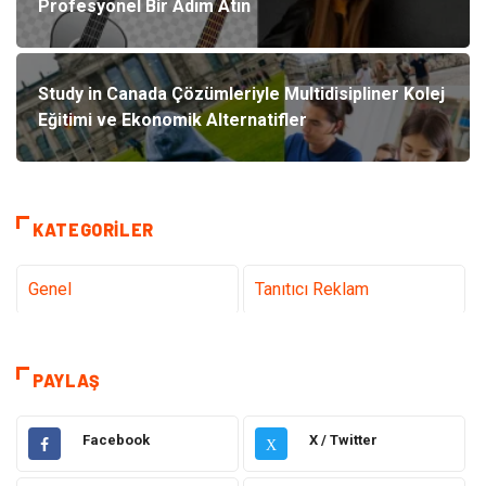
Profesyonel Bir Adım Atın
Study in Canada Çözümleriyle Multidisipliner Kolej
Eğitimi ve Ekonomik Alternatifler
KATEGORILER
Genel
Tanıtıcı Reklam
Teknoloji & İnternet
Sağlık
PAYLAŞ
Hizmet
Eğitim & Kariyer
Facebook
X / Twitter
X
Hukuk
Elektrik Elektronik