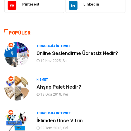
Pinterest
Linkedin
Güzellik & Bakım
Moda
Sağlıklı Yaşam
Gündem
POPÜLER
Giyim
Alışveriş
TEKNOLOJI & İNTERNET
Otomotiv
Makine
Online Seslendirme Ücretsiz Nedir?
10 Haz 2025, Sal
Gıda
Yeme & İçme
HIZMET
Gayrimenkul
Spor
Ahşap Palet Nedir?
18 Oca 2018, Per
Anne & Çocuk
Müzik
Bilgisayar & Yazılım
Keyif & Hobi
TEKNOLOJI & İNTERNET
İklimden Önce Vitrin
Tatil
Genel Kültür
09 Tem 2013, Sal