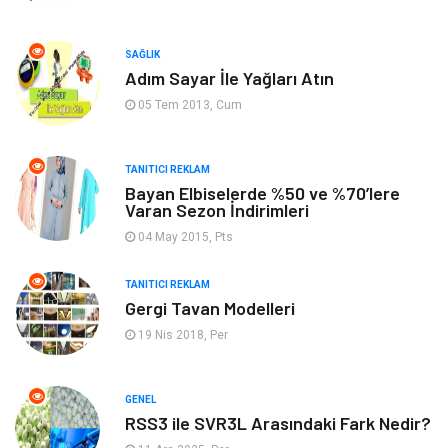
Emlak
Finans & Ekonomi
SAĞLIK
Adım Sayar İle Yağları Atın
Ev İşleri
Organizasyon
05 Tem 2013, Cum
Gençlik & Eğlence
Taşımacılık
TANITICI REKLAM
Sigorta
Aksesuar
Bayan Elbiselerde %50 ve %70’lere
Varan Sezon İndirimleri
Mobilya
Astroloji
04 May 2015, Pts
Bebek Giyim
ağız ve diş sağlığı
TANITICI REKLAM
Gergi Tavan Modelleri
19 Nis 2018, Per
Doğal Enerji Kaynakları
GENEL
RSS3 ile SVR3L Arasındaki Fark Nedir?