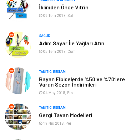
İklimden Önce Vitrin
Tatil
Genel Kültür
09 Tem 2013, Sal
Emlak
Finans & Ekonomi
SAĞLIK
Adım Sayar İle Yağları Atın
Ev İşleri
Organizasyon
05 Tem 2013, Cum
Gençlik & Eğlence
Taşımacılık
TANITICI REKLAM
Sigorta
Aksesuar
Bayan Elbiselerde %50 ve %70’lere
Varan Sezon İndirimleri
Mobilya
Astroloji
04 May 2015, Pts
Bebek Giyim
ağız ve diş sağlığı
TANITICI REKLAM
Gergi Tavan Modelleri
19 Nis 2018, Per
Doğal Enerji Kaynakları