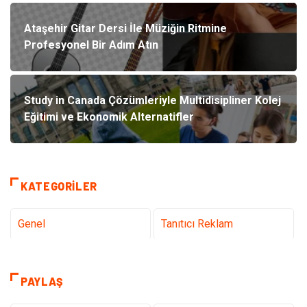
Ataşehir Gitar Dersi İle Müziğin Ritmine
Profesyonel Bir Adım Atın
Study in Canada Çözümleriyle Multidisipliner Kolej
Eğitimi ve Ekonomik Alternatifler
KATEGORILER
Genel
Tanıtıcı Reklam
Teknoloji & İnternet
Sağlık
PAYLAŞ
Hizmet
Eğitim & Kariyer