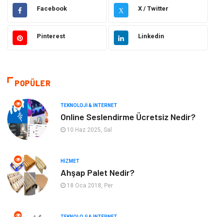
Facebook
X / Twitter
X
Hukuk
Elektrik Elektronik
Pinterest
Linkedin
Güzellik & Bakım
Moda
Sağlıklı Yaşam
Gündem
POPÜLER
Giyim
Alışveriş
TEKNOLOJI & İNTERNET
Otomotiv
Makine
Online Seslendirme Ücretsiz Nedir?
10 Haz 2025, Sal
Gıda
Yeme & İçme
HIZMET
Gayrimenkul
Spor
Ahşap Palet Nedir?
18 Oca 2018, Per
Anne & Çocuk
Müzik
Bilgisayar & Yazılım
Keyif & Hobi
TEKNOLOJI & İNTERNET