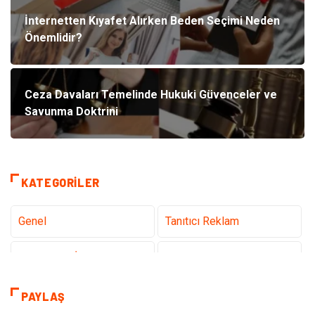
İnternetten Kıyafet Alırken Beden Seçimi Neden
Önemlidir?
Ceza Davaları Temelinde Hukuki Güvenceler ve
Savunma Doktrini
KATEGORILER
Genel
Tanıtıcı Reklam
Teknoloji & İnternet
Sağlık
Hizmet
Eğitim & Kariyer
PAYLAŞ