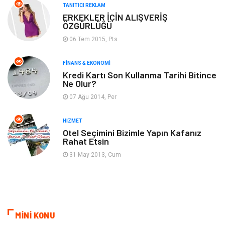
TANITICI REKLAM
Tatil
Genel Kültür
ERKEKLER İÇİN ALIŞVERİŞ
ÖZGÜRLÜĞÜ
06 Tem 2015, Pts
Emlak
Finans & Ekonomi
FINANS & EKONOMI
Ev İşleri
Organizasyon
Kredi Kartı Son Kullanma Tarihi Bitince
Ne Olur?
Gençlik & Eğlence
Taşımacılık
07 Ağu 2014, Per
Sigorta
Aksesuar
HIZMET
Otel Seçimini Bizimle Yapın Kafanız
Rahat Etsin
Mobilya
Astroloji
31 May 2013, Cum
Bebek Giyim
ağız ve diş sağlığı
Doğal Enerji Kaynakları
MİNİ KONU