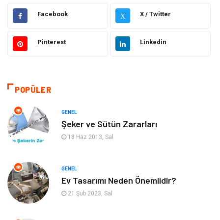
Hukuk
Elektrik Elektronik
Facebook
X / Twitter
X
Güzellik & Bakım
Moda
Pinterest
Linkedin
Sağlıklı Yaşam
Gündem
Giyim
Alışveriş
POPÜLER
Otomotiv
Makine
GENEL
Şeker ve Sütün Zararları
Gıda
Yeme & İçme
18 Haz 2013, Sal
Gayrimenkul
Spor
GENEL
Ev Tasarımı Neden Önemlidir?
Anne & Çocuk
Müzik
21 Şub 2023, Sal
Bilgisayar & Yazılım
Keyif & Hobi