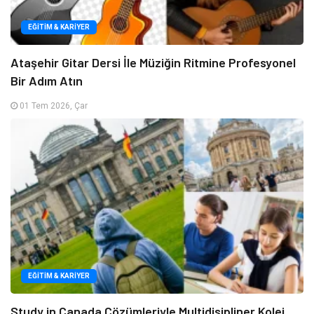
EĞITIM & KARIYER
Ataşehir Gitar Dersi İle Müziğin Ritmine Profesyonel
Bir Adım Atın
01 Tem 2026, Çar
EĞITIM & KARIYER
Study in Canada Çözümleriyle Multidisipliner Kolej