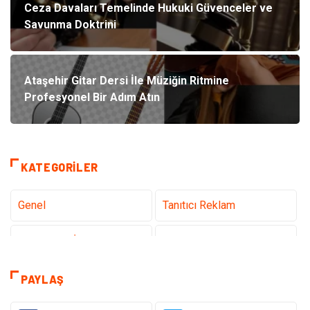
Ceza Davaları Temelinde Hukuki Güvenceler ve
Savunma Doktrini
Ataşehir Gitar Dersi İle Müziğin Ritmine
Profesyonel Bir Adım Atın
KATEGORILER
Genel
Tanıtıcı Reklam
Teknoloji & İnternet
Sağlık
Hizmet
Eğitim & Kariyer
PAYLAŞ