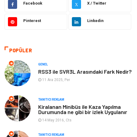
Hukuk
Elektrik Elektronik
Facebook
X / Twitter
X
Güzellik & Bakım
Moda
Pinterest
Linkedin
Sağlıklı Yaşam
Gündem
Giyim
Alışveriş
POPÜLER
Otomotiv
Makine
GENEL
RSS3 ile SVR3L Arasındaki Fark Nedir?
Gıda
Yeme & İçme
11 Ara 2025, Per
Gayrimenkul
Spor
TANITICI REKLAM
Kiralanan Minibüs ile Kaza Yapılma
Anne & Çocuk
Müzik
Durumunda ne gibi bir izlek Uygulanır
14 May 2016, Cts
Bilgisayar & Yazılım
Keyif & Hobi
TANITICI REKLAM