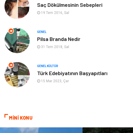
Tatil
Genel Kültür
Saç Dökülmesinin Sebepleri
19 Tem 2016, Sal
Emlak
Finans & Ekonomi
GENEL
Ev İşleri
Organizasyon
Pilsa Branda Nedir
31 Tem 2018, Sal
Gençlik & Eğlence
Taşımacılık
Sigorta
Aksesuar
GENEL KÜLTÜR
Türk Edebiyatının Başyapıtları
Mobilya
Astroloji
15 Mar 2023, Çar
Bebek Giyim
ağız ve diş sağlığı
Doğal Enerji Kaynakları
MİNİ KONU