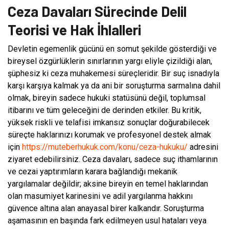
Ceza Davaları Sürecinde Delil
Teorisi ve Hak İhlalleri
Devletin egemenlik gücünü en somut şekilde gösterdiği ve
bireysel özgürlüklerin sınırlarının yargı eliyle çizildiği alan,
şüphesiz ki ceza muhakemesi süreçleridir. Bir suç isnadıyla
karşı karşıya kalmak ya da ani bir soruşturma sarmalına dahil
olmak, bireyin sadece hukuki statüsünü değil, toplumsal
itibarını ve tüm geleceğini de derinden etkiler. Bu kritik,
yüksek riskli ve telafisi imkansız sonuçlar doğurabilecek
süreçte haklarınızı korumak ve profesyonel destek almak
için
https://muteberhukuk.com/konu/ceza-hukuku/
adresini
ziyaret edebilirsiniz. Ceza davaları, sadece suç ithamlarının
ve cezai yaptırımların karara bağlandığı mekanik
yargılamalar değildir; aksine bireyin en temel haklarından
olan masumiyet karinesini ve adil yargılanma hakkını
güvence altına alan anayasal birer kalkandır. Soruşturma
aşamasının en başında fark edilmeyen usul hataları veya