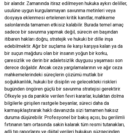
bir alandır. Zamanında itiraz edilmeyen hukuka aykırı deliller,
usulüne uygun kurgulanmayan savunma metinleri veya
dosyaya eklenmesi ertelenen kritik kanıtlar, mahkeme
salonlarında tamamen etkisiz kalabilir. Burada temel amaç
sadece bir savunma yapmak değil, sürecin en başından
itibaren hakları doğru, stratejik ve hukuki bir dille inşa
edebilmektir. Ağır bir suçlama ile karşı karşıya kalan ya da
bir suçun mağduru olan bir insanın yoğun bir korku,
çaresizlik ve derin bir adaletsizlik duygusu yaşaması son
derece doğaldır. Ancak ceza yargılamalarının ve ağır ceza
mahkemelerindeki süreçlerin çözümü mutlak bir
soğukkanlılık, hukuki bir disiplin ve gelecekteki riskleri
bugünden öngören güçlü bir savunma stratejisi gerektirir.
Öfkeyle ya da panikle verilen fevri kararlar, kulaktan dolma
bilgilerle girişilen rastgele beyanlar, süreci daha da
karmaşıklaştırarak haklı davanızda sizi tamamen haksız
duruma düşürebilir. Profesyonel bir bakış açısı, bu gerilimli
fırtınanın tam ortasında sakin kalarak tüm resmi tutanakları,
adli tıp raporlarını ve dijital verileri hukukun süzgecinden