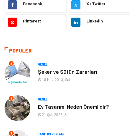
Hukuk
Elektrik Elektronik
Facebook
X / Twitter
X
Güzellik & Bakım
Moda
Pinterest
Linkedin
Sağlıklı Yaşam
Gündem
Giyim
Alışveriş
POPÜLER
Otomotiv
Makine
GENEL
Şeker ve Sütün Zararları
Gıda
Yeme & İçme
18 Haz 2013, Sal
Gayrimenkul
Spor
GENEL
Ev Tasarımı Neden Önemlidir?
Anne & Çocuk
Müzik
21 Şub 2023, Sal
Bilgisayar & Yazılım
Keyif & Hobi
TANITICI REKLAM