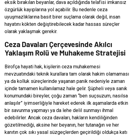
eksik bırakılan beyanlar, dava açıldığında telafisi imkansız
özgürlük kayıplarına yol açabilir. Bu nedenle ceza
uyuşmazlıklarına basit birer suçlama olarak değil, insan
hayatını kökten değiştirebilecek kadar hassas süreçler
olarak yaklaşmak gerekir.
Ceza Davaları Çerçevesinde Akılcı
Yaklaşım Rolü ve Muhakeme Stratejisi
Birofça hayati hak, kişilerin ceza muhakemesi
mevzuatındaki teknik kurallara tam olarak hakim olamaması
ya da kolluk süreçlerinde yaşanan panik nedeniyle zaman
içinde tamamen kullanılamaz hale gelir. Şüpheli veya sanık
konumundaki bireyler, çoğu zaman “ben suçsuzum, nasılsa
anlaşılır” iyimserliğiyle hareket ederek ilk aşamalarda etkin
bir savunma yapmayı ya da lehe delil sunmayı ihmal
edebilirler. Ancak ceza davaları, hakların kendiliğinden
gözetilmediği, aksine her beyanın, her tutanağın ve her
kanıtın çok sıkı yasal süzgeçlerden geçirildiği oldukça katı