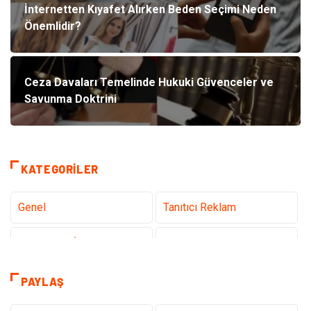
İnternetten Kıyafet Alırken Beden Seçimi Neden
Önemlidir?
Ceza Davaları Temelinde Hukuki Güvenceler ve
Savunma Doktrini
KATEGORILER
Genel
Tanıtıcı Reklam
Teknoloji & İnternet
Sağlık
Hizmet
Eğitim & Kariyer
PAYLAŞ