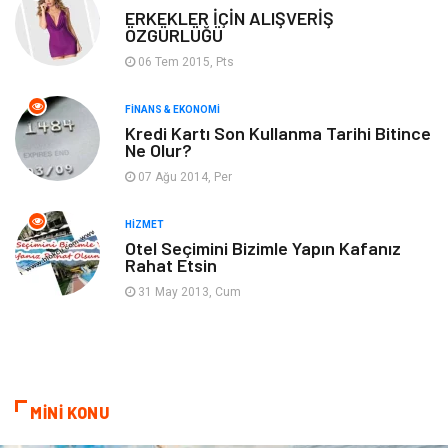
Tatil
Genel Kültür
ERKEKLER İÇİN ALIŞVERİŞ
ÖZGÜRLÜĞÜ
06 Tem 2015, Pts
Emlak
Finans & Ekonomi
FINANS & EKONOMI
Ev İşleri
Organizasyon
Kredi Kartı Son Kullanma Tarihi Bitince
Ne Olur?
Gençlik & Eğlence
Taşımacılık
07 Ağu 2014, Per
Sigorta
Aksesuar
HIZMET
Otel Seçimini Bizimle Yapın Kafanız
Rahat Etsin
Mobilya
Astroloji
31 May 2013, Cum
Bebek Giyim
ağız ve diş sağlığı
Doğal Enerji Kaynakları
MİNİ KONU