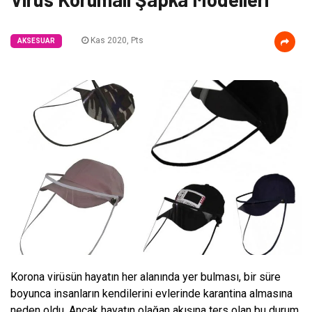
Kas 2020, Pts
AKSESUAR
Korona virüsün hayatın her alanında yer bulması, bir süre
boyunca insanların kendilerini evlerinde karantina almasına
neden oldu. Ancak hayatın olağan akışına ters olan bu durum