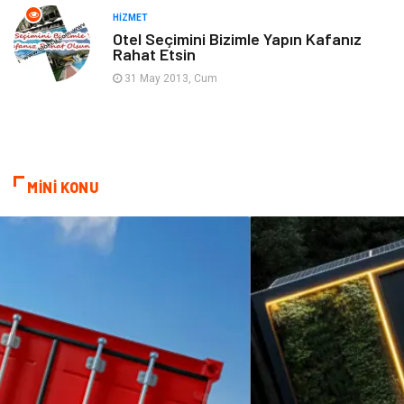
Sigorta
Aksesuar
HIZMET
Otel Seçimini Bizimle Yapın Kafanız
Rahat Etsin
Mobilya
Astroloji
31 May 2013, Cum
Bebek Giyim
ağız ve diş sağlığı
Doğal Enerji Kaynakları
MİNİ KONU