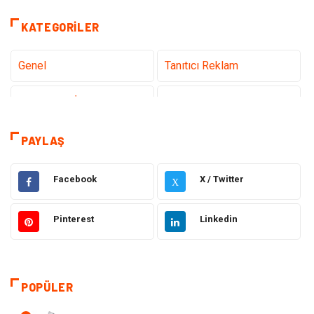
KATEGORILER
Genel
Tanıtıcı Reklam
Teknoloji & İnternet
Sağlık
Hizmet
Eğitim & Kariyer
PAYLAŞ
Hukuk
Elektrik Elektronik
Facebook
X / Twitter
X
Güzellik & Bakım
Moda
Pinterest
Linkedin
Sağlıklı Yaşam
Gündem
Giyim
Alışveriş
POPÜLER