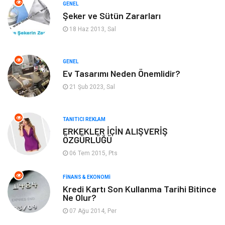
Otomotiv
Makine
GENEL
Şeker ve Sütün Zararları
Gıda
Yeme & İçme
18 Haz 2013, Sal
Gayrimenkul
Spor
GENEL
Ev Tasarımı Neden Önemlidir?
Anne & Çocuk
Müzik
21 Şub 2023, Sal
Bilgisayar & Yazılım
Keyif & Hobi
TANITICI REKLAM
Tatil
Genel Kültür
ERKEKLER İÇİN ALIŞVERİŞ
ÖZGÜRLÜĞÜ
06 Tem 2015, Pts
Emlak
Finans & Ekonomi
FINANS & EKONOMI
Ev İşleri
Organizasyon
Kredi Kartı Son Kullanma Tarihi Bitince
Ne Olur?
Gençlik & Eğlence
Taşımacılık
07 Ağu 2014, Per