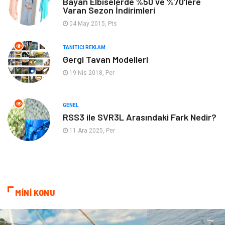
Bayan Elbiselerde %50 ve %70’lere
Varan Sezon İndirimleri
Mobilya
Astroloji
04 May 2015, Pts
Bebek Giyim
ağız ve diş sağlığı
TANITICI REKLAM
Gergi Tavan Modelleri
19 Nis 2018, Per
Doğal Enerji Kaynakları
GENEL
RSS3 ile SVR3L Arasındaki Fark Nedir?
11 Ara 2025, Per
MİNİ KONU