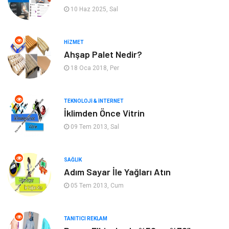
10 Haz 2025, Sal
Gıda
Yeme & İçme
HIZMET
Gayrimenkul
Spor
Ahşap Palet Nedir?
18 Oca 2018, Per
Anne & Çocuk
Müzik
Bilgisayar & Yazılım
Keyif & Hobi
TEKNOLOJI & İNTERNET
İklimden Önce Vitrin
Tatil
Genel Kültür
09 Tem 2013, Sal
Emlak
Finans & Ekonomi
SAĞLIK
Adım Sayar İle Yağları Atın
Ev İşleri
Organizasyon
05 Tem 2013, Cum
Gençlik & Eğlence
Taşımacılık
TANITICI REKLAM
Sigorta
Aksesuar