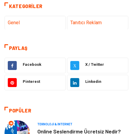
KATEGORILER
Genel
Tanıtıcı Reklam
Teknoloji & İnternet
Sağlık
PAYLAŞ
Hizmet
Eğitim & Kariyer
Facebook
X / Twitter
X
Hukuk
Elektrik Elektronik
Pinterest
Linkedin
Güzellik & Bakım
Moda
Sağlıklı Yaşam
Gündem
POPÜLER
Giyim
Alışveriş
TEKNOLOJI & İNTERNET
Otomotiv
Makine
Online Seslendirme Ücretsiz Nedir?