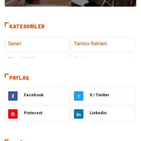
KATEGORILER
Genel
Tanıtıcı Reklam
Teknoloji & İnternet
Sağlık
Hizmet
Eğitim & Kariyer
PAYLAŞ
Hukuk
Elektrik Elektronik
Facebook
X / Twitter
X
Güzellik & Bakım
Moda
Pinterest
Linkedin
Sağlıklı Yaşam
Gündem
Giyim
Alışveriş