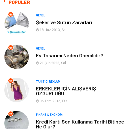
POPÜLER
Otomotiv
Makine
GENEL
Şeker ve Sütün Zararları
Gıda
Yeme & İçme
18 Haz 2013, Sal
Gayrimenkul
Spor
GENEL
Ev Tasarımı Neden Önemlidir?
Anne & Çocuk
Müzik
21 Şub 2023, Sal
Bilgisayar & Yazılım
Keyif & Hobi
TANITICI REKLAM
Tatil
Genel Kültür
ERKEKLER İÇİN ALIŞVERİŞ
ÖZGÜRLÜĞÜ
06 Tem 2015, Pts
Emlak
Finans & Ekonomi
FINANS & EKONOMI
Ev İşleri
Organizasyon
Kredi Kartı Son Kullanma Tarihi Bitince
Ne Olur?