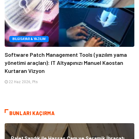
BILGISAYAR & YAZILIM
Software Patch Management Tools (yazılım yama
yönetimi araçları): IT Altyapınızı Manuel Kaostan
Kurtaran Vizyon
22 Haz 2026, Pts
BUNLARI KAÇIRMA
Palet Sandık ile Hassas Cam ve Seramik İhracatı