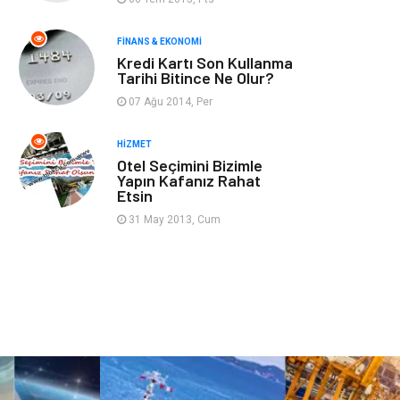
Gençlik & Eğlence
Taşımacılık
FINANS & EKONOMI
Kredi Kartı Son Kullanma
Sigorta
Aksesuar
Tarihi Bitince Ne Olur?
07 Ağu 2014, Per
Mobilya
Astroloji
HIZMET
Bebek Giyim
ağız ve diş sağlığı
Otel Seçimini Bizimle
Yapın Kafanız Rahat
Etsin
Doğal Enerji
Kaynakları
31 May 2013, Cum