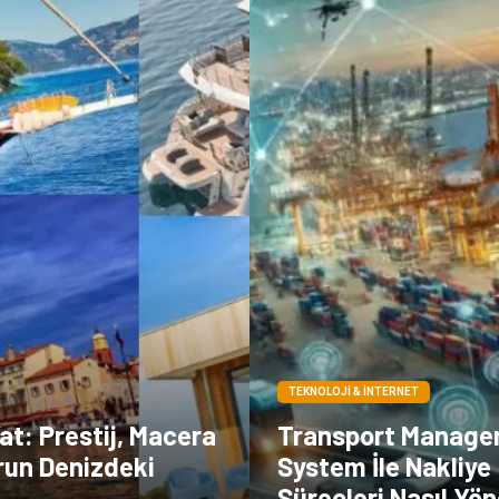
TEKNOLOJI & İNTERNET
Yat: Prestij, Macera
Transport Manag
run Denizdeki
System İle Nakliye
Süreçleri Nasıl Yön