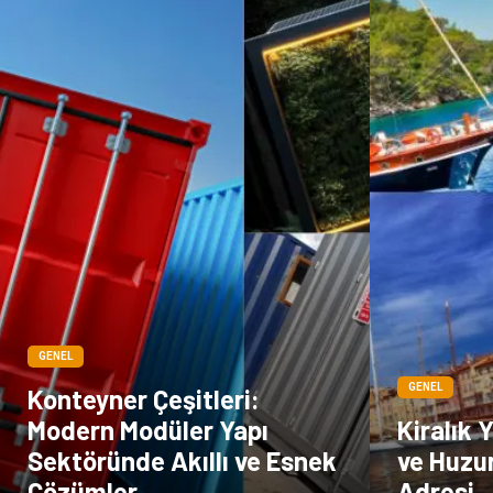
GENEL
GENEL
Konteyner Çeşitleri:
Modern Modüler Yapı
Kiralık 
Sektöründe Akıllı ve Esnek
ve Huzu
Çözümler
Adresi