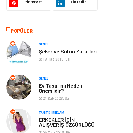
Pinterest
Linkedin
Otomotiv
Makine
Gıda
Yeme & İçme
POPÜLER
Gayrimenkul
Spor
GENEL
Şeker ve Sütün Zararları
Anne & Çocuk
Müzik
18 Haz 2013, Sal
Bilgisayar &
Keyif & Hobi
Yazılım
GENEL
Ev Tasarımı Neden
Önemlidir?
Tatil
Genel Kültür
21 Şub 2023, Sal
Emlak
Finans & Ekonomi
TANITICI REKLAM
ERKEKLER İÇİN
Ev İşleri
Organizasyon
ALIŞVERİŞ ÖZGÜRLÜĞÜ
06 Tem 2015, Pts