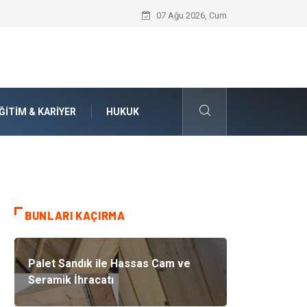
İnternetten Kıyafet Alırken Beden Seçi
07 Ağu 2026, Cum
ĞITIM & KARIYER
HUKUK
BUNLARI KAÇIRMA
Palet Sandık ile Hassas Cam ve
Seramik İhracatı