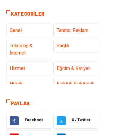
KATEGORILER
Genel
Tanıtıcı Reklam
Teknoloji &
Sağlık
İnternet
Hizmet
Eğitim & Kariyer
Hukuk
Elektrik Elektronik
Güzellik & Bakım
Moda
PAYLAŞ
Sağlıklı Yaşam
Gündem
Facebook
X / Twitter
X
Giyim
Alışveriş