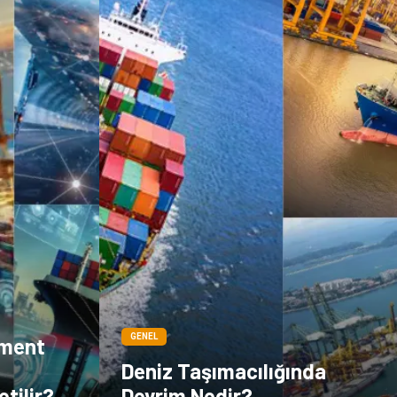
GENEL
ement
Deniz Taşımacılığında
etilir?
Devrim Nedir?