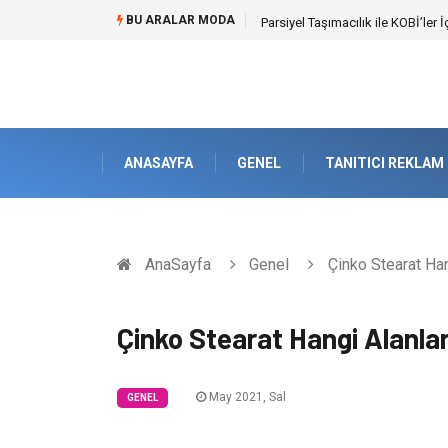
BU ARALAR MODA
Br544 ile Lastik ve Plastik Mod
ANASAYFA
GENEL
TANITICI REKLAM
AnaSayfa
Genel
Çinko Stearat Han
Çinko Stearat Hangi Alanla
May 2021, Sal
GENEL