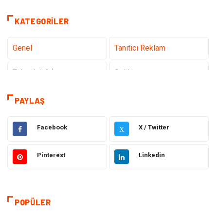
KATEGORILER
Genel
Tanıtıcı Reklam
Teknoloji & İnternet
Sağlık
Hizmet
Eğitim & Kariyer
PAYLAŞ
Hukuk
Elektrik Elektronik
Facebook
X / Twitter
X
Güzellik & Bakım
Moda
Pinterest
Linkedin
Sağlıklı Yaşam
Gündem
Giyim
Alışveriş
POPÜLER