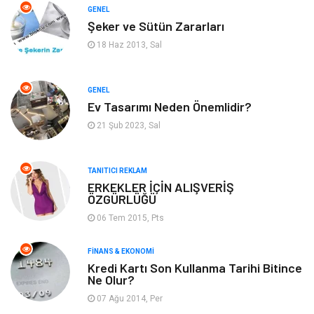
Otomotiv
Makine
GENEL
Şeker ve Sütün Zararları
Gıda
Yeme & İçme
18 Haz 2013, Sal
Gayrimenkul
Spor
GENEL
Ev Tasarımı Neden Önemlidir?
Anne & Çocuk
Müzik
21 Şub 2023, Sal
Bilgisayar & Yazılım
Keyif & Hobi
TANITICI REKLAM
Tatil
Genel Kültür
ERKEKLER İÇİN ALIŞVERİŞ
ÖZGÜRLÜĞÜ
06 Tem 2015, Pts
Emlak
Finans & Ekonomi
FINANS & EKONOMI
Ev İşleri
Organizasyon
Kredi Kartı Son Kullanma Tarihi Bitince
Ne Olur?
Gençlik & Eğlence
Taşımacılık
07 Ağu 2014, Per