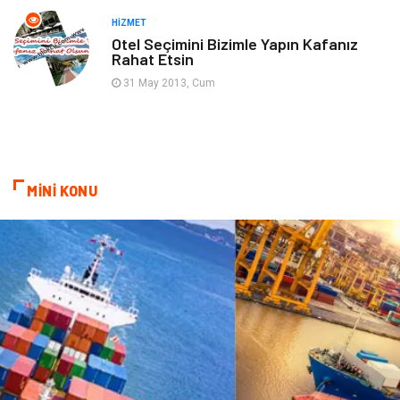
Sigorta
Aksesuar
HIZMET
Otel Seçimini Bizimle Yapın Kafanız
Rahat Etsin
Mobilya
Astroloji
31 May 2013, Cum
Bebek Giyim
ağız ve diş sağlığı
Doğal Enerji Kaynakları
MİNİ KONU