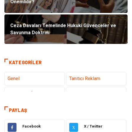
Önemlidir?
Ceza Davaları Temelinde Hukuki Güvenceler ve
Savunma Doktrini
KATEGORILER
Genel
Tanıtıcı Reklam
Teknoloji & İnternet
Sağlık
Hizmet
Eğitim & Kariyer
PAYLAŞ
Hukuk
Elektrik Elektronik
Facebook
X / Twitter
X