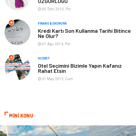
ÖZGÜRLÜĞÜ
06 Tem 2015, Pts
Emlak
Finans & Ekonomi
FINANS & EKONOMI
Ev İşleri
Organizasyon
Kredi Kartı Son Kullanma Tarihi Bitince
Ne Olur?
Gençlik & Eğlence
Taşımacılık
07 Ağu 2014, Per
Sigorta
Aksesuar
HIZMET
Otel Seçimini Bizimle Yapın Kafanız
Rahat Etsin
Mobilya
Astroloji
31 May 2013, Cum
Bebek Giyim
ağız ve diş sağlığı
Doğal Enerji Kaynakları
MİNİ KONU