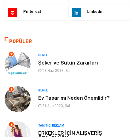
Güzellik & Bakım
Moda
Pinterest
Linkedin
Sağlıklı Yaşam
Gündem
Giyim
Alışveriş
POPÜLER
Otomotiv
Makine
GENEL
Şeker ve Sütün Zararları
Gıda
Yeme & İçme
18 Haz 2013, Sal
Gayrimenkul
Spor
GENEL
Ev Tasarımı Neden Önemlidir?
Anne & Çocuk
Müzik
21 Şub 2023, Sal
Bilgisayar & Yazılım
Keyif & Hobi
TANITICI REKLAM
Tatil
Genel Kültür
ERKEKLER İÇİN ALIŞVERİŞ