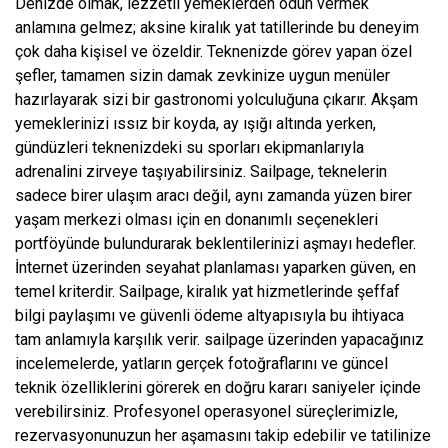
Denizde olmak, lezzetli yemeklerden ödün vermek
anlamına gelmez; aksine kiralık yat tatillerinde bu deneyim
çok daha kişisel ve özeldir. Teknenizde görev yapan özel
şefler, tamamen sizin damak zevkinize uygun menüler
hazırlayarak sizi bir gastronomi yolculuğuna çıkarır. Akşam
yemeklerinizi ıssız bir koyda, ay ışığı altında yerken,
gündüzleri teknenizdeki su sporları ekipmanlarıyla
adrenalini zirveye taşıyabilirsiniz. Sailpage, teknelerin
sadece birer ulaşım aracı değil, aynı zamanda yüzen birer
yaşam merkezi olması için en donanımlı seçenekleri
portföyünde bulundurarak beklentilerinizi aşmayı hedefler.
İnternet üzerinden seyahat planlaması yaparken güven, en
temel kriterdir. Sailpage, kiralık yat hizmetlerinde şeffaf
bilgi paylaşımı ve güvenli ödeme altyapısıyla bu ihtiyaca
tam anlamıyla karşılık verir. sailpage üzerinden yapacağınız
incelemelerde, yatların gerçek fotoğraflarını ve güncel
teknik özelliklerini görerek en doğru kararı saniyeler içinde
verebilirsiniz. Profesyonel operasyonel süreçlerimizle,
rezervasyonunuzun her aşamasını takip edebilir ve tatilinize