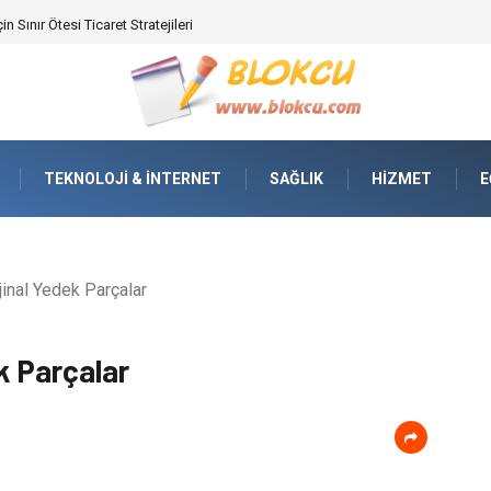
ifikasyonunda Yüksek Performans
TEKNOLOJI & İNTERNET
SAĞLIK
HIZMET
E
jinal Yedek Parçalar
k Parçalar