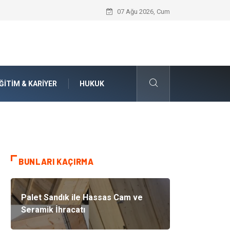
İnternetten Kıyafet Alırken Beden Seçi
07 Ağu 2026, Cum
ĞITIM & KARIYER
HUKUK
BUNLARI KAÇIRMA
Palet Sandık ile Hassas Cam ve
Seramik İhracatı