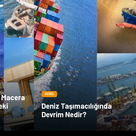
GENEL
j, Macera
eki
Deniz Taşımacılığında
Devrim Nedir?