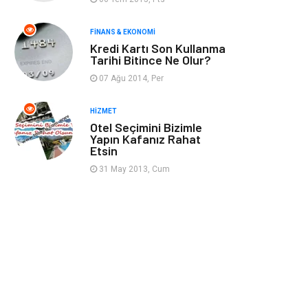
Gençlik & Eğlence
Taşımacılık
FINANS & EKONOMI
Kredi Kartı Son Kullanma
Sigorta
Aksesuar
Tarihi Bitince Ne Olur?
07 Ağu 2014, Per
Mobilya
Astroloji
HIZMET
Bebek Giyim
ağız ve diş sağlığı
Otel Seçimini Bizimle
Yapın Kafanız Rahat
Etsin
Doğal Enerji
Kaynakları
31 May 2013, Cum