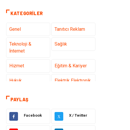
KATEGORILER
Genel
Tanıtıcı Reklam
Teknoloji &
Sağlık
İnternet
Hizmet
Eğitim & Kariyer
Hukuk
Elektrik Elektronik
Güzellik & Bakım
Moda
PAYLAŞ
Sağlıklı Yaşam
Gündem
Facebook
X / Twitter
X
Giyim
Alışveriş