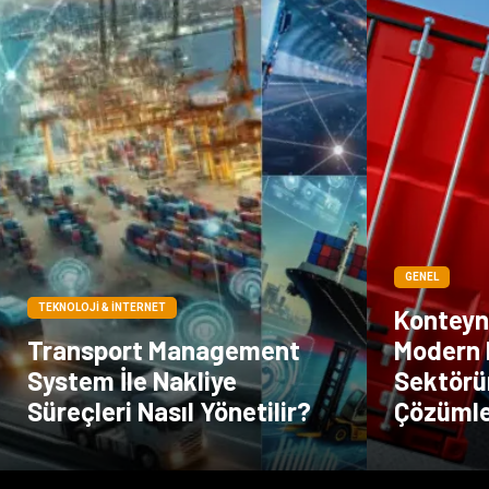
GENEL
TEKNOLOJI & İNTERNET
Konteyne
Transport Management
Modern 
System İle Nakliye
Sektörün
Süreçleri Nasıl Yönetilir?
Çözüml