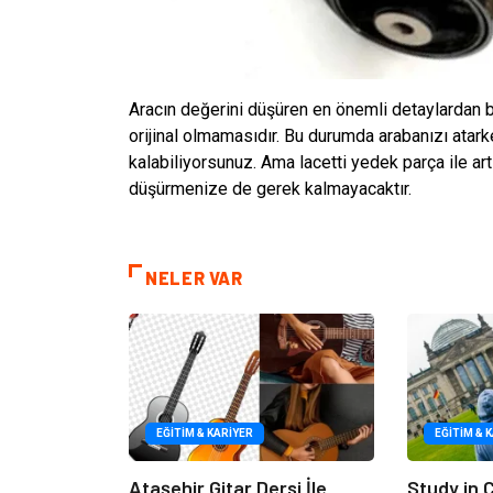
Aracın değerini düşüren en önemli detaylardan bi
orijinal olmamasıdır. Bu durumda arabanızı atark
kalabiliyorsunuz. Ama lacetti yedek parça ile artı
düşürmenize de gerek kalmayacaktır.
NELER VAR
EĞITIM & KARIYER
EĞITIM & 
Ataşehir Gitar Dersi İle
Study in