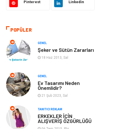
Pinterest
Linkedin
Otomotiv
Makine
Gıda
Yeme & İçme
POPÜLER
Gayrimenkul
Spor
GENEL
Şeker ve Sütün Zararları
Anne & Çocuk
Müzik
18 Haz 2013, Sal
Bilgisayar &
Keyif & Hobi
Yazılım
GENEL
Ev Tasarımı Neden
Önemlidir?
Tatil
Genel Kültür
21 Şub 2023, Sal
Emlak
Finans & Ekonomi
TANITICI REKLAM
ERKEKLER İÇİN
Ev İşleri
Organizasyon
ALIŞVERİŞ ÖZGÜRLÜĞÜ
06 Tem 2015, Pts