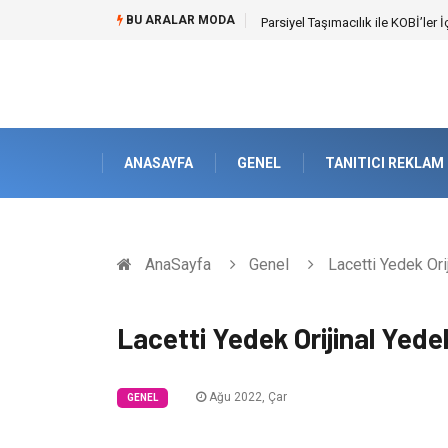
BU ARALAR MODA
Br544 ile Lastik ve Plastik Mod
ANASAYFA
GENEL
TANITICI REKLAM
AnaSayfa
Genel
Lacetti Yedek Ori
Lacetti Yedek Orijinal Yede
Ağu 2022, Çar
GENEL