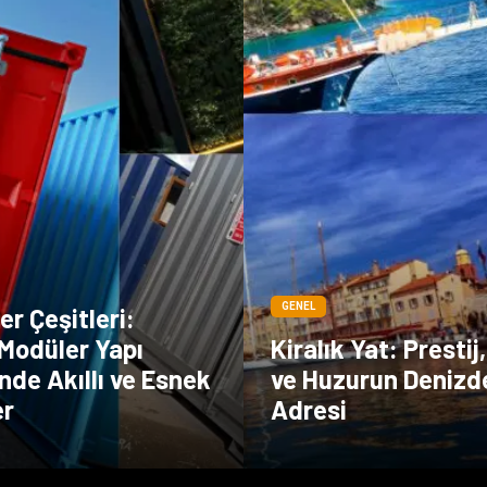
GENEL
r Çeşitleri:
Modüler Yapı
Kiralık Yat: Presti
de Akıllı ve Esnek
ve Huzurun Denizd
er
Adresi