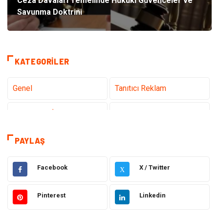
Ceza Davaları Temelinde Hukuki Güvenceler ve
Savunma Doktrini
KATEGORILER
Genel
Tanıtıcı Reklam
Teknoloji & İnternet
Sağlık
Hizmet
Eğitim & Kariyer
PAYLAŞ
Hukuk
Elektrik Elektronik
Facebook
X / Twitter
X
Güzellik & Bakım
Moda
Pinterest
Linkedin
Sağlıklı Yaşam
Gündem