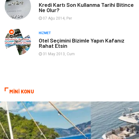
Kredi Kartı Son Kullanma Tarihi Bitince
Ne Olur?
Gençlik & Eğlence
Taşımacılık
07 Ağu 2014, Per
Sigorta
Aksesuar
HIZMET
Otel Seçimini Bizimle Yapın Kafanız
Rahat Etsin
Mobilya
Astroloji
31 May 2013, Cum
Bebek Giyim
ağız ve diş sağlığı
Doğal Enerji Kaynakları
MİNİ KONU