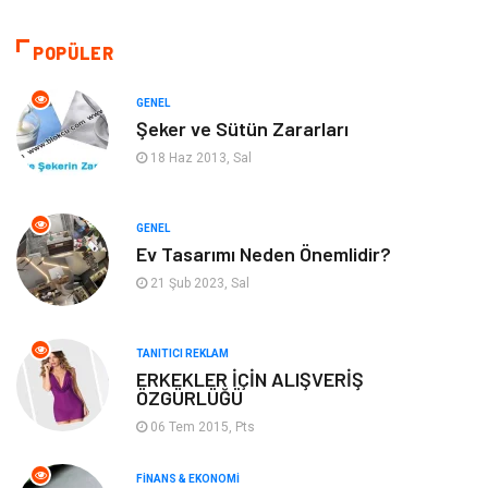
Giyim
Alışveriş
POPÜLER
Otomotiv
Makine
GENEL
Şeker ve Sütün Zararları
Gıda
Yeme & İçme
18 Haz 2013, Sal
Gayrimenkul
Spor
GENEL
Ev Tasarımı Neden Önemlidir?
Anne & Çocuk
Müzik
21 Şub 2023, Sal
Bilgisayar & Yazılım
Keyif & Hobi
TANITICI REKLAM
Tatil
Genel Kültür
ERKEKLER İÇİN ALIŞVERİŞ
ÖZGÜRLÜĞÜ
06 Tem 2015, Pts
Emlak
Finans & Ekonomi
FINANS & EKONOMI
Ev İşleri
Organizasyon