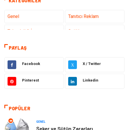
KATEGORILER
Genel
Tanıtıcı Reklam
Teknoloji & İnternet
Sağlık
Hizmet
Eğitim & Kariyer
PAYLAŞ
Hukuk
Elektrik Elektronik
Facebook
X / Twitter
X
Güzellik & Bakım
Moda
Pinterest
Linkedin
Sağlıklı Yaşam
Gündem
Giyim
Alışveriş
POPÜLER
Otomotiv
Makine
GENEL
Şeker ve Sütün Zararları