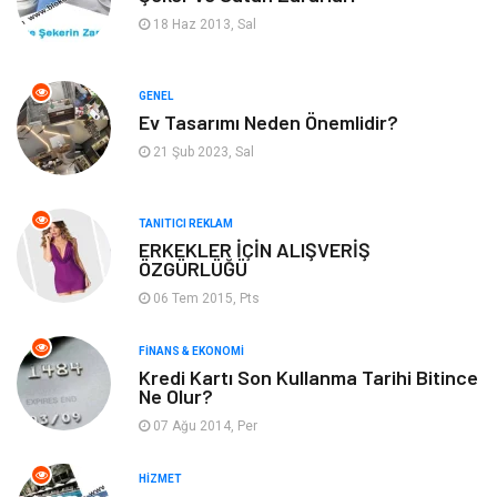
Gıda
Yeme & İçme
18 Haz 2013, Sal
Gayrimenkul
Spor
GENEL
Ev Tasarımı Neden Önemlidir?
Anne & Çocuk
Müzik
21 Şub 2023, Sal
Bilgisayar & Yazılım
Keyif & Hobi
TANITICI REKLAM
Tatil
Genel Kültür
ERKEKLER İÇİN ALIŞVERİŞ
ÖZGÜRLÜĞÜ
06 Tem 2015, Pts
Emlak
Finans & Ekonomi
FINANS & EKONOMI
Ev İşleri
Organizasyon
Kredi Kartı Son Kullanma Tarihi Bitince
Ne Olur?
Gençlik & Eğlence
Taşımacılık
07 Ağu 2014, Per
Sigorta
Aksesuar
HIZMET