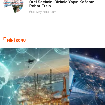
Otel Seçimini Bizimle Yapın Kafanız
Rahat Etsin
Mobilya
Astroloji
31 May 2013, Cum
Bebek Giyim
ağız ve diş sağlığı
Doğal Enerji Kaynakları
MİNİ KONU