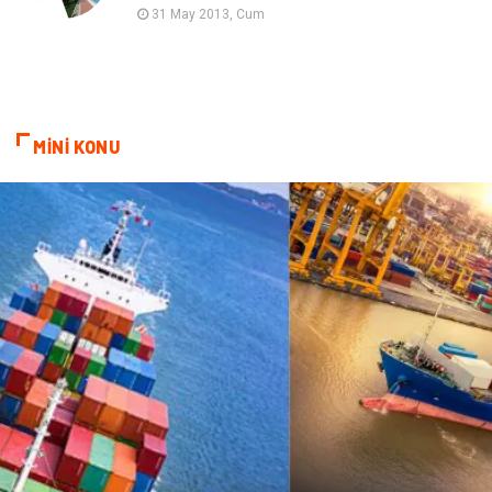
31 May 2013, Cum
Bebek Giyim
ağız ve diş sağlığı
Doğal Enerji Kaynakları
MİNİ KONU