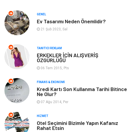
Gayrimenkul
Spor
GENEL
Ev Tasarımı Neden Önemlidir?
Anne & Çocuk
Müzik
21 Şub 2023, Sal
Bilgisayar & Yazılım
Keyif & Hobi
TANITICI REKLAM
Tatil
Genel Kültür
ERKEKLER İÇİN ALIŞVERİŞ
ÖZGÜRLÜĞÜ
06 Tem 2015, Pts
Emlak
Finans & Ekonomi
FINANS & EKONOMI
Ev İşleri
Organizasyon
Kredi Kartı Son Kullanma Tarihi Bitince
Ne Olur?
Gençlik & Eğlence
Taşımacılık
07 Ağu 2014, Per
Sigorta
Aksesuar
HIZMET
Otel Seçimini Bizimle Yapın Kafanız
Rahat Etsin
Mobilya
Astroloji