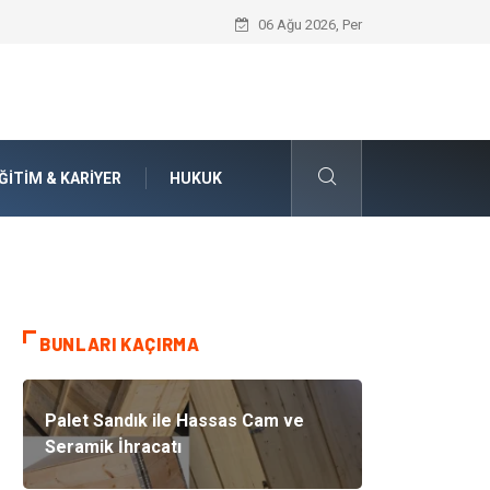
İnternetten Kıyafet Alırken Beden Seçi
06 Ağu 2026, Per
ĞITIM & KARIYER
HUKUK
BUNLARI KAÇIRMA
Palet Sandık ile Hassas Cam ve
Seramik İhracatı