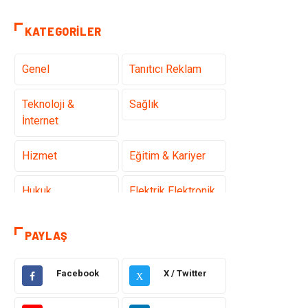
KATEGORILER
Genel
Tanıtıcı Reklam
Teknoloji &
Sağlık
İnternet
Hizmet
Eğitim & Kariyer
Hukuk
Elektrik Elektronik
Güzellik & Bakım
Moda
PAYLAŞ
Sağlıklı Yaşam
Gündem
Facebook
X / Twitter
X
Giyim
Alışveriş