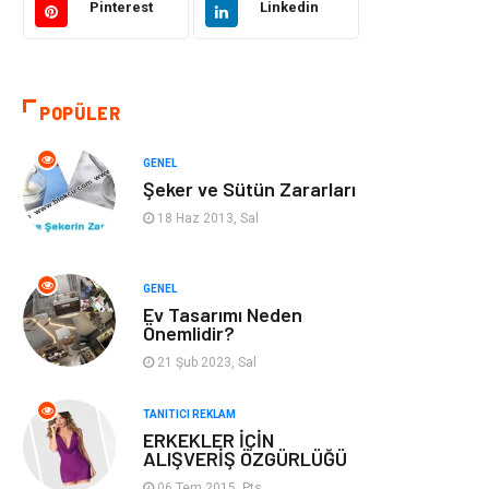
Pinterest
Linkedin
Otomotiv
Makine
Gıda
Yeme & İçme
POPÜLER
Gayrimenkul
Spor
GENEL
Şeker ve Sütün Zararları
Anne & Çocuk
Müzik
18 Haz 2013, Sal
Bilgisayar &
Keyif & Hobi
Yazılım
GENEL
Ev Tasarımı Neden
Önemlidir?
Tatil
Genel Kültür
21 Şub 2023, Sal
Emlak
Finans & Ekonomi
TANITICI REKLAM
ERKEKLER İÇİN
Ev İşleri
Organizasyon
ALIŞVERİŞ ÖZGÜRLÜĞÜ
06 Tem 2015, Pts