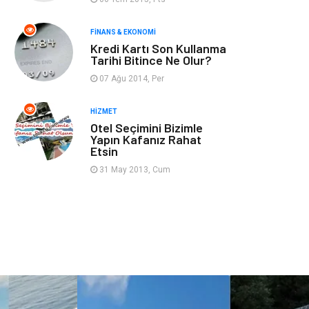
Gençlik & Eğlence
Taşımacılık
FINANS & EKONOMI
Kredi Kartı Son Kullanma
Sigorta
Aksesuar
Tarihi Bitince Ne Olur?
07 Ağu 2014, Per
Mobilya
Astroloji
HIZMET
Bebek Giyim
ağız ve diş sağlığı
Otel Seçimini Bizimle
Yapın Kafanız Rahat
Etsin
Doğal Enerji
Kaynakları
31 May 2013, Cum