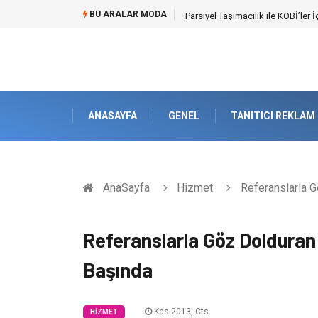
BU ARALAR MODA
Br544 ile Lastik ve Plastik Mod
ANASAYFA
GENEL
TANITICI REKLAM
AnaSayfa
Hizmet
Referanslarla G
Referanslarla Göz Dolduran
Başında
Kas 2013, Cts
HIZMET