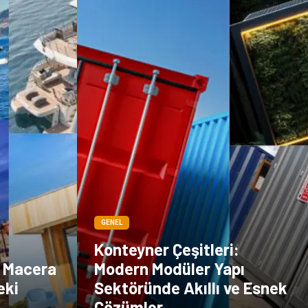
GENEL
Konteyner Çeşitleri:
j, Macera
Modern Modüler Yapı
eki
Sektöründe Akıllı ve Esnek
Çözümler