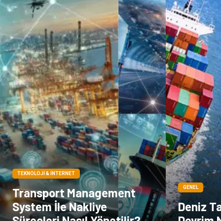
TEKNOLOJI & İNTERNET
GENEL
Transport Management
System İle Nakliye
Deniz T
Süreçleri Nasıl Yönetilir?
Devrim 