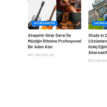
EĞITIM & KARIYER
EĞITIM & 
Ataşehir Gitar Dersi İle
Study in
Müziğin Ritmine Profesyonel
Çözümleriy
Bir Adım Atın
Kolej Eği
Alternatif
01 Tem 2026, Çar
25 Haz 2026