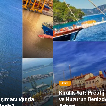
GENEL
Kiralık Yat: Presti
aşımacılığında
ve Huzurun Denizd
Nedir?
Adresi