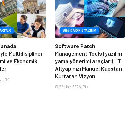
KARIYER
BILGISAYAR & YAZILIM
 Canada
Software Patch
le Multidisipliner
Management Tools (yazılım
timi ve Ekonomik
yama yönetimi araçları): IT
ler
Altyapınızı Manuel Kaostan
Kurtaran Vizyon
, Per
22 Haz 2026, Pts