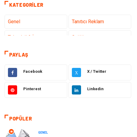
KATEGORILER
Genel
Tanıtıcı Reklam
Teknoloji & İnternet
Sağlık
Hizmet
Eğitim & Kariyer
PAYLAŞ
Hukuk
Elektrik Elektronik
Facebook
X / Twitter
X
Güzellik & Bakım
Moda
Pinterest
Linkedin
Sağlıklı Yaşam
Gündem
Giyim
Alışveriş
POPÜLER
Otomotiv
Makine
GENEL