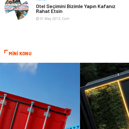
Otel Seçimini Bizimle Yapın Kafanız
Rahat Etsin
Mobilya
Astroloji
31 May 2013, Cum
Bebek Giyim
ağız ve diş sağlığı
Doğal Enerji Kaynakları
MİNİ KONU