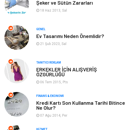
Şeker ve Sütün Zararları
Gıda
Yeme & İçme
18 Haz 2013, Sal
Gayrimenkul
Spor
GENEL
Ev Tasarımı Neden Önemlidir?
Anne & Çocuk
Müzik
21 Şub 2023, Sal
Bilgisayar & Yazılım
Keyif & Hobi
TANITICI REKLAM
Tatil
Genel Kültür
ERKEKLER İÇİN ALIŞVERİŞ
ÖZGÜRLÜĞÜ
06 Tem 2015, Pts
Emlak
Finans & Ekonomi
FINANS & EKONOMI
Ev İşleri
Organizasyon
Kredi Kartı Son Kullanma Tarihi Bitince
Ne Olur?
Gençlik & Eğlence
Taşımacılık
07 Ağu 2014, Per
Sigorta
Aksesuar
HIZMET