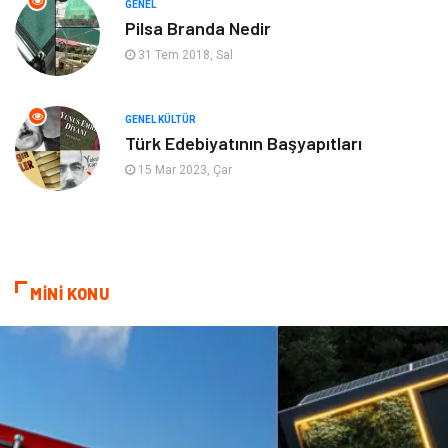
GENEL
Ev İşleri
Organizasyon
Pilsa Branda Nedir
31 Tem 2018, Sal
Gençlik & Eğlence
Taşımacılık
Sigorta
Aksesuar
GENEL KÜLTÜR
Türk Edebiyatının Başyapıtları
Mobilya
Astroloji
15 Mar 2023, Çar
Bebek Giyim
ağız ve diş sağlığı
Doğal Enerji Kaynakları
MİNİ KONU