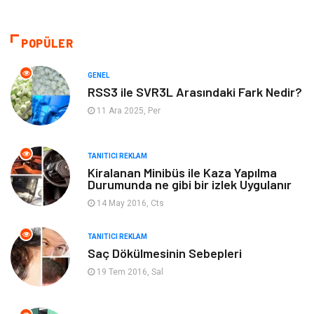
Giyim
Alışveriş
POPÜLER
Otomotiv
Makine
GENEL
RSS3 ile SVR3L Arasındaki Fark Nedir?
Gıda
Yeme & İçme
11 Ara 2025, Per
Gayrimenkul
Spor
TANITICI REKLAM
Kiralanan Minibüs ile Kaza Yapılma
Anne & Çocuk
Müzik
Durumunda ne gibi bir izlek Uygulanır
14 May 2016, Cts
Bilgisayar & Yazılım
Keyif & Hobi
TANITICI REKLAM
Tatil
Genel Kültür
Saç Dökülmesinin Sebepleri
19 Tem 2016, Sal
Emlak
Finans & Ekonomi