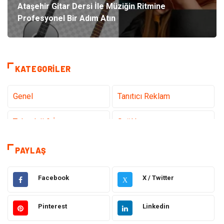
Ataşehir Gitar Dersi İle Müziğin Ritmine
Profesyonel Bir Adım Atın
KATEGORILER
Genel
Tanıtıcı Reklam
Teknoloji & İnternet
Sağlık
Hizmet
Eğitim & Kariyer
PAYLAŞ
Hukuk
Elektrik Elektronik
Facebook
X / Twitter
X
Güzellik & Bakım
Moda
Pinterest
Linkedin
Sağlıklı Yaşam
Gündem