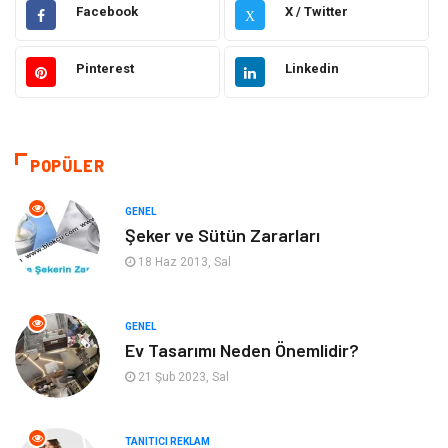
Hukuk
Elektrik Elektronik
Facebook
X / Twitter
X
Güzellik & Bakım
Moda
Pinterest
Linkedin
Sağlıklı Yaşam
Gündem
Giyim
Alışveriş
POPÜLER
Otomotiv
Makine
GENEL
Şeker ve Sütün Zararları
Gıda
Yeme & İçme
18 Haz 2013, Sal
Gayrimenkul
Spor
GENEL
Ev Tasarımı Neden Önemlidir?
Anne & Çocuk
Müzik
21 Şub 2023, Sal
Bilgisayar & Yazılım
Keyif & Hobi
TANITICI REKLAM