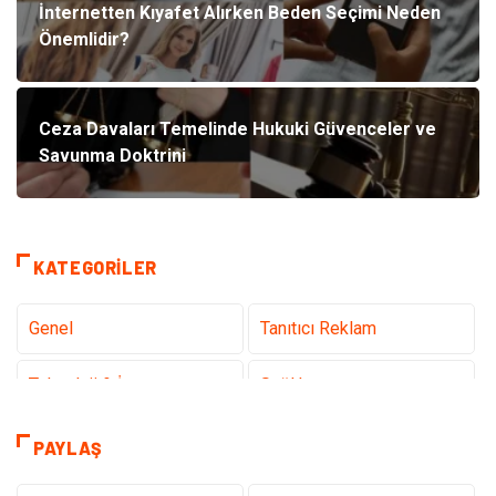
İnternetten Kıyafet Alırken Beden Seçimi Neden
Önemlidir?
Ceza Davaları Temelinde Hukuki Güvenceler ve
Savunma Doktrini
KATEGORILER
Genel
Tanıtıcı Reklam
Teknoloji & İnternet
Sağlık
Hizmet
Eğitim & Kariyer
PAYLAŞ