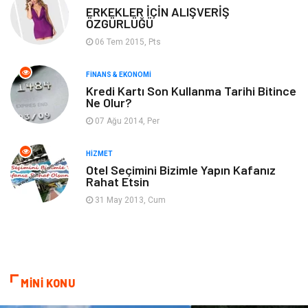
Tatil
Genel Kültür
ERKEKLER İÇİN ALIŞVERİŞ
ÖZGÜRLÜĞÜ
06 Tem 2015, Pts
Emlak
Finans & Ekonomi
FINANS & EKONOMI
Ev İşleri
Organizasyon
Kredi Kartı Son Kullanma Tarihi Bitince
Ne Olur?
Gençlik & Eğlence
Taşımacılık
07 Ağu 2014, Per
Sigorta
Aksesuar
HIZMET
Otel Seçimini Bizimle Yapın Kafanız
Rahat Etsin
Mobilya
Astroloji
31 May 2013, Cum
Bebek Giyim
ağız ve diş sağlığı
Doğal Enerji Kaynakları
MİNİ KONU