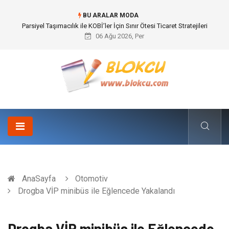
BU ARALAR MODA
Br544 ile Lastik ve Plastik Modifikasyonunda Yüksek Performans
06 Ağu 2026, Per
AnaSayfa
Otomotiv
Drogba VİP minibüs ile Eğlencede Yakalandı
Drogba VİP minibüs ile Eğlencede