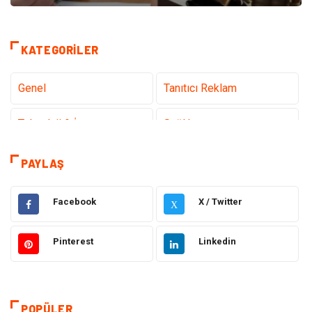
KATEGORILER
Genel
Tanıtıcı Reklam
Teknoloji & İnternet
Sağlık
Hizmet
Eğitim & Kariyer
PAYLAŞ
Hukuk
Elektrik Elektronik
Facebook
X / Twitter
X
Güzellik & Bakım
Moda
Pinterest
Linkedin
Sağlıklı Yaşam
Gündem
Giyim
Alışveriş
POPÜLER