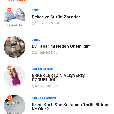
Otomotiv
Makine
GENEL
Şeker ve Sütün Zararları
Gıda
Yeme & İçme
18 Haz 2013, Sal
Gayrimenkul
Spor
GENEL
Ev Tasarımı Neden Önemlidir?
Anne & Çocuk
Müzik
21 Şub 2023, Sal
Bilgisayar & Yazılım
Keyif & Hobi
TANITICI REKLAM
Tatil
Genel Kültür
ERKEKLER İÇİN ALIŞVERİŞ
ÖZGÜRLÜĞÜ
06 Tem 2015, Pts
Emlak
Finans & Ekonomi
FINANS & EKONOMI
Ev İşleri
Organizasyon
Kredi Kartı Son Kullanma Tarihi Bitince
Ne Olur?
Gençlik & Eğlence
Taşımacılık