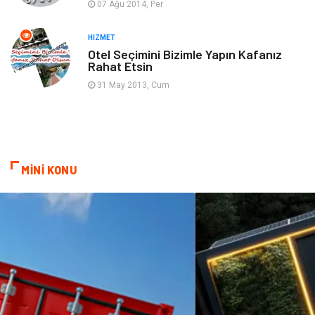
07 Ağu 2014, Per
Sigorta
Aksesuar
HIZMET
Otel Seçimini Bizimle Yapın Kafanız
Rahat Etsin
Mobilya
Astroloji
31 May 2013, Cum
Bebek Giyim
ağız ve diş sağlığı
Doğal Enerji Kaynakları
MİNİ KONU