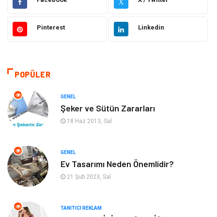
X
Güzellik & Bakım
Moda
Pinterest
Linkedin
Sağlıklı Yaşam
Gündem
Giyim
Alışveriş
POPÜLER
Otomotiv
Makine
GENEL
Şeker ve Sütün Zararları
Gıda
Yeme & İçme
18 Haz 2013, Sal
Gayrimenkul
Spor
GENEL
Ev Tasarımı Neden Önemlidir?
Anne & Çocuk
Müzik
21 Şub 2023, Sal
Bilgisayar & Yazılım
Keyif & Hobi
TANITICI REKLAM