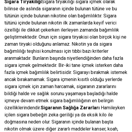
Sigara Tiryakiliği
Sigara tiryakiliği sigara içmek olarak
bilinse de aslında sigaranın içinde bulunan tütüne ve bu
tütünün içinde bulunan nikotine olan bağımlılıktır. Sigara
tütünü içinde bulunan nikotin ilk zamanlarda keyif verici
özelliği ile dikkat çekerken ilerleyen zamanda bağımlılık
geliştirmektedir. Onun için sigara tiryakisi olan birçok kişi ne
zaman tiryaki olduğunu anlamaz. Nikotin ya da sigara
bağımlılığı teşhisi konulması için tıbbi bazı kriterler
aranmaktadır. Bunların başında niyetlendiğinden daha fazla
sigara içmek gelmektedir. Bir-iki tane içmek isterken daha
fazla içmek bağımlılık belirtisidir. Sigarayı bırakmak istemek
ancak bırakamamak. Sigara içmenin kısıtlı olduğu yerlerde
sigara içmek için zaman harcamak, sigaranın zararlarını
bildiği halde ve sağlık sorunu yaşamaya başladığı halde
içmeye devam etmek sigara bağımlılığının en belirgin
özelliklerindendir.
Sigaranın Sağlığa Zararları
Hamileyken
içilen sigara bebeğin zeka geriliği ya da eksik kilo ile
doğmasına neden olur. Sigaranın içinde bulanan başta
nikotin olmak üzere diğer zararlı maddeler kanser, koah,