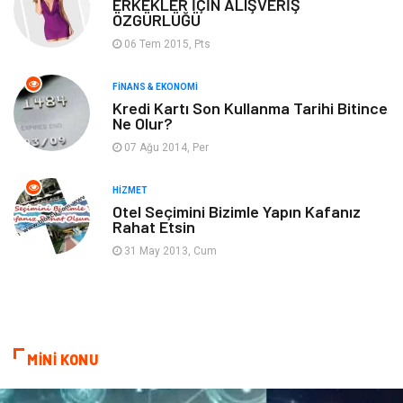
Tatil
Genel Kültür
ERKEKLER İÇİN ALIŞVERİŞ
ÖZGÜRLÜĞÜ
06 Tem 2015, Pts
Emlak
Finans & Ekonomi
FINANS & EKONOMI
Ev İşleri
Organizasyon
Kredi Kartı Son Kullanma Tarihi Bitince
Ne Olur?
Gençlik & Eğlence
Taşımacılık
07 Ağu 2014, Per
Sigorta
Aksesuar
HIZMET
Otel Seçimini Bizimle Yapın Kafanız
Rahat Etsin
Mobilya
Astroloji
31 May 2013, Cum
Bebek Giyim
ağız ve diş sağlığı
Doğal Enerji Kaynakları
MİNİ KONU