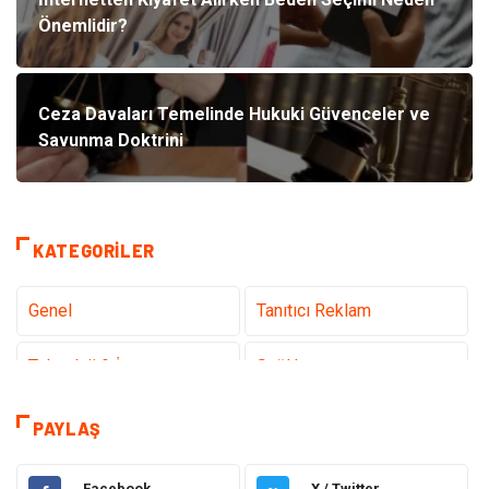
Önemlidir?
Ceza Davaları Temelinde Hukuki Güvenceler ve
Savunma Doktrini
KATEGORILER
Genel
Tanıtıcı Reklam
Teknoloji & İnternet
Sağlık
Hizmet
Eğitim & Kariyer
PAYLAŞ
Hukuk
Elektrik Elektronik
Facebook
X / Twitter