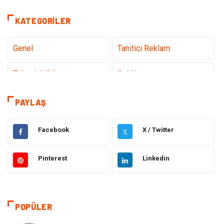
KATEGORILER
Genel
Tanıtıcı Reklam
Teknoloji & İnternet
Sağlık
Hizmet
Eğitim & Kariyer
PAYLAŞ
Hukuk
Elektrik Elektronik
Facebook
X / Twitter
X
Güzellik & Bakım
Moda
Pinterest
Linkedin
Sağlıklı Yaşam
Gündem
Giyim
Alışveriş
POPÜLER