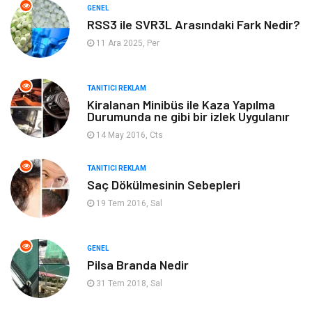
Otomotiv
Makine
GENEL
RSS3 ile SVR3L Arasındaki Fark Nedir?
Gıda
Yeme & İçme
11 Ara 2025, Per
Gayrimenkul
Spor
TANITICI REKLAM
Kiralanan Minibüs ile Kaza Yapılma
Anne & Çocuk
Müzik
Durumunda ne gibi bir izlek Uygulanır
14 May 2016, Cts
Bilgisayar & Yazılım
Keyif & Hobi
TANITICI REKLAM
Tatil
Genel Kültür
Saç Dökülmesinin Sebepleri
19 Tem 2016, Sal
Emlak
Finans & Ekonomi
GENEL
Ev İşleri
Organizasyon
Pilsa Branda Nedir
31 Tem 2018, Sal
Gençlik & Eğlence
Taşımacılık