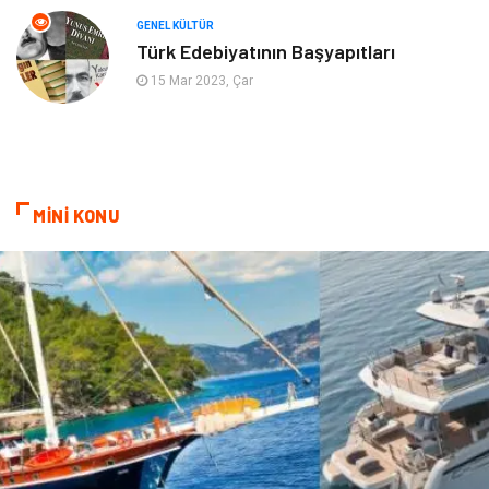
Sigorta
Aksesuar
GENEL KÜLTÜR
Türk Edebiyatının Başyapıtları
Mobilya
Astroloji
15 Mar 2023, Çar
Bebek Giyim
ağız ve diş sağlığı
Doğal Enerji Kaynakları
MİNİ KONU