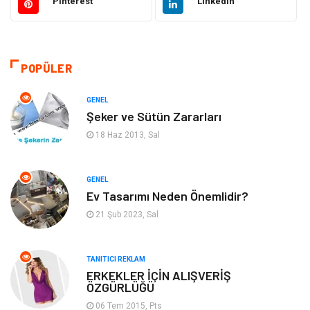
Pinterest
Linkedin
Sağlıklı Yaşam
Gündem
Giyim
Alışveriş
POPÜLER
Otomotiv
Makine
GENEL
Şeker ve Sütün Zararları
Gıda
Yeme & İçme
18 Haz 2013, Sal
Gayrimenkul
Spor
GENEL
Ev Tasarımı Neden Önemlidir?
Anne & Çocuk
Müzik
21 Şub 2023, Sal
Bilgisayar & Yazılım
Keyif & Hobi
TANITICI REKLAM
Tatil
Genel Kültür
ERKEKLER İÇİN ALIŞVERİŞ
ÖZGÜRLÜĞÜ
06 Tem 2015, Pts
Emlak
Finans & Ekonomi