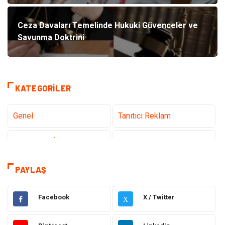
Ceza Davaları Temelinde Hukuki Güvenceler ve
Savunma Doktrini
KATEGORILER
Genel
Tanıtıcı Reklam
Teknoloji & İnternet
Sağlık
Hizmet
Eğitim & Kariyer
PAYLAŞ
Hukuk
Elektrik Elektronik
Facebook
X / Twitter
X
Güzellik & Bakım
Moda