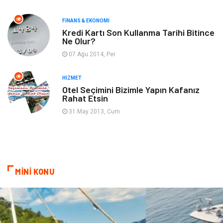
FINANS & EKONOMI
Ev İşleri
Organizasyon
Kredi Kartı Son Kullanma Tarihi Bitince
Ne Olur?
Gençlik & Eğlence
Taşımacılık
07 Ağu 2014, Per
Sigorta
Aksesuar
HIZMET
Otel Seçimini Bizimle Yapın Kafanız
Rahat Etsin
Mobilya
Astroloji
31 May 2013, Cum
Bebek Giyim
ağız ve diş sağlığı
Doğal Enerji Kaynakları
MİNİ KONU