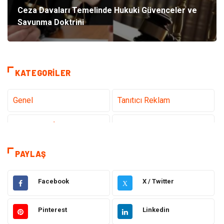
Ceza Davaları Temelinde Hukuki Güvenceler ve
Savunma Doktrini
KATEGORILER
Genel
Tanıtıcı Reklam
Teknoloji & İnternet
Sağlık
Hizmet
Eğitim & Kariyer
PAYLAŞ
Hukuk
Elektrik Elektronik
Facebook
X / Twitter
X
Güzellik & Bakım
Moda
Pinterest
Linkedin