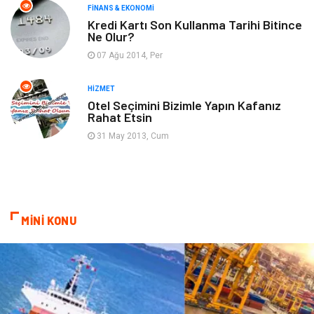
FINANS & EKONOMI
Ev İşleri
Organizasyon
Kredi Kartı Son Kullanma Tarihi Bitince
Ne Olur?
Gençlik & Eğlence
Taşımacılık
07 Ağu 2014, Per
Sigorta
Aksesuar
HIZMET
Otel Seçimini Bizimle Yapın Kafanız
Rahat Etsin
Mobilya
Astroloji
31 May 2013, Cum
Bebek Giyim
ağız ve diş sağlığı
Doğal Enerji Kaynakları
MİNİ KONU