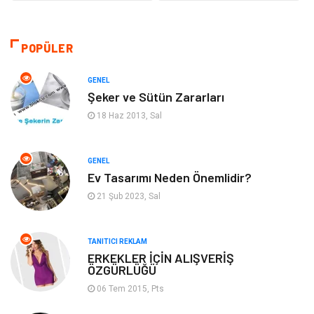
Sağlıklı Yaşam
Gündem
Giyim
Alışveriş
POPÜLER
Otomotiv
Makine
GENEL
Şeker ve Sütün Zararları
Gıda
Yeme & İçme
18 Haz 2013, Sal
Gayrimenkul
Spor
GENEL
Ev Tasarımı Neden Önemlidir?
Anne & Çocuk
Müzik
21 Şub 2023, Sal
Bilgisayar & Yazılım
Keyif & Hobi
TANITICI REKLAM
Tatil
Genel Kültür
ERKEKLER İÇİN ALIŞVERİŞ
ÖZGÜRLÜĞÜ
06 Tem 2015, Pts
Emlak
Finans & Ekonomi