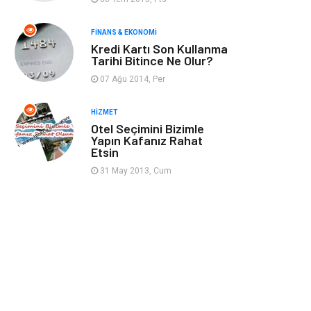
Gençlik & Eğlence
Taşımacılık
FINANS & EKONOMI
Kredi Kartı Son Kullanma
Sigorta
Aksesuar
Tarihi Bitince Ne Olur?
07 Ağu 2014, Per
Mobilya
Astroloji
HIZMET
Bebek Giyim
ağız ve diş sağlığı
Otel Seçimini Bizimle
Yapın Kafanız Rahat
Etsin
Doğal Enerji
Kaynakları
31 May 2013, Cum