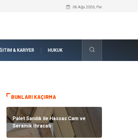
İnternetten Kıyafet Alırken Beden Seçi
06 Ağu 2026, Per
ĞITIM & KARIYER
HUKUK
BUNLARI KAÇIRMA
Palet Sandık ile Hassas Cam ve
Seramik İhracatı