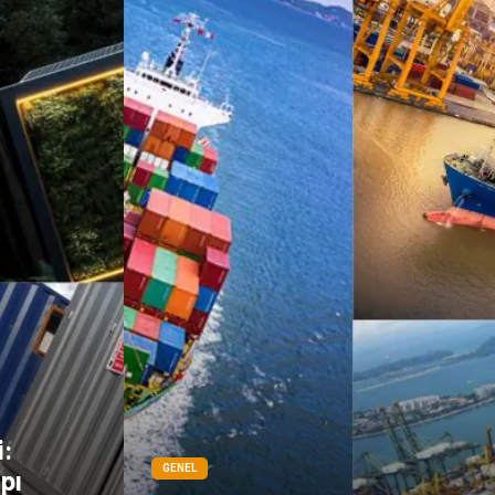
i:
GENEL
pı