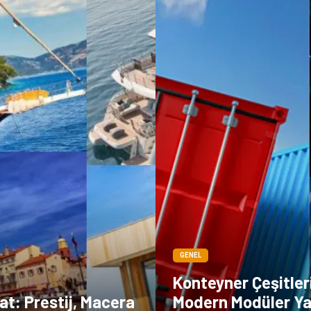
GENEL
Konteyner Çeşitler
Yat: Prestij, Macera
Modern Modüler Ya