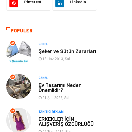
Pinterest
Linkedin
Otomotiv
Makine
Gıda
Yeme & İçme
POPÜLER
Gayrimenkul
Spor
GENEL
Şeker ve Sütün Zararları
Anne & Çocuk
Müzik
18 Haz 2013, Sal
Bilgisayar &
Keyif & Hobi
Yazılım
GENEL
Ev Tasarımı Neden
Önemlidir?
Tatil
Genel Kültür
21 Şub 2023, Sal
Emlak
Finans & Ekonomi
TANITICI REKLAM
ERKEKLER İÇİN
Ev İşleri
Organizasyon
ALIŞVERİŞ ÖZGÜRLÜĞÜ
06 Tem 2015, Pts