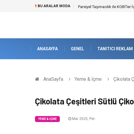
BU ARALAR MODA
Br544 ile Lastik ve Plastik Mod
ANASAYFA
GENEL
TANITICI REKLAM
AnaSayfa
Yeme & İçme
Çikolata Ç
Çikolata Çeşitleri Sütlü Çik
Mar 2025, Per
YEME & İÇME