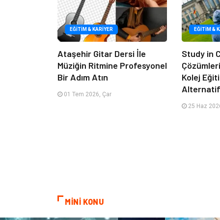
EĞITIM & KARIYER
EĞITIM & 
Ataşehir Gitar Dersi İle
Study in
Müziğin Ritmine Profesyonel
Çözümleriy
Bir Adım Atın
Kolej Eği
Alternatif
01 Tem 2026, Çar
25 Haz 2026
MİNİ KONU