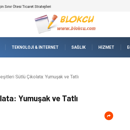
ifikasyonunda Yüksek Performans
TEKNOLOJI & İNTERNET
SAĞLIK
HIZMET
E
eşitleri Sütlü Çikolata: Yumuşak ve Tatlı
olata: Yumuşak ve Tatlı