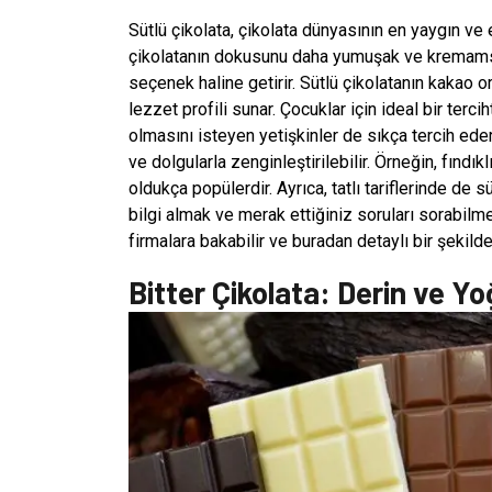
Sütlü çikolata, çikolata dünyasının en yaygın ve e
çikolatanın dokusunu daha yumuşak ve kremamsı 
seçenek haline getirir. Sütlü çikolatanın kakao or
lezzet profili sunar. Çocuklar için ideal bir terc
olmasını isteyen yetişkinler de sıkça tercih eder.
ve dolgularla zenginleştirilebilir. Örneğin, fındık
oldukça popülerdir. Ayrıca, tatlı tariflerinde de s
bilgi almak ve merak ettiğiniz soruları sorabilmek
firmalara bakabilir ve buradan detaylı bir şekild
Bitter Çikolata: Derin ve Y