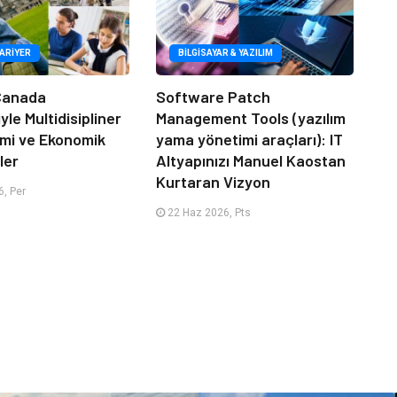
KARIYER
BILGISAYAR & YAZILIM
 Canada
Software Patch
le Multidisipliner
Management Tools (yazılım
timi ve Ekonomik
yama yönetimi araçları): IT
ler
Altyapınızı Manuel Kaostan
Kurtaran Vizyon
, Per
22 Haz 2026, Pts