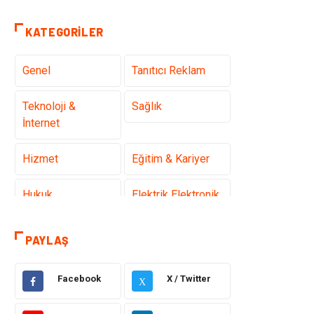
KATEGORILER
Genel
Tanıtıcı Reklam
Teknoloji &
Sağlık
İnternet
Hizmet
Eğitim & Kariyer
Hukuk
Elektrik Elektronik
Güzellik & Bakım
Moda
PAYLAŞ
Sağlıklı Yaşam
Gündem
Facebook
X / Twitter
X
Giyim
Alışveriş