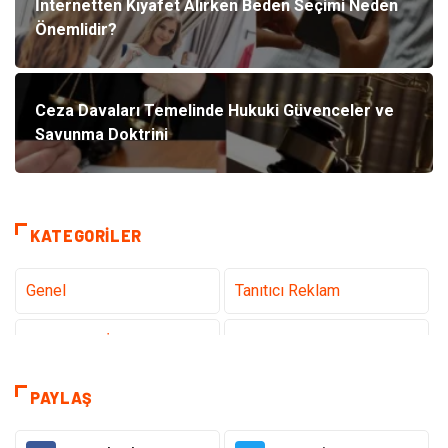
İnternetten Kıyafet Alırken Beden Seçimi Neden
Önemlidir?
Ceza Davaları Temelinde Hukuki Güvenceler ve
Savunma Doktrini
KATEGORILER
Genel
Tanıtıcı Reklam
Teknoloji & İnternet
Sağlık
Hizmet
Eğitim & Kariyer
PAYLAŞ
Hukuk
Elektrik Elektronik