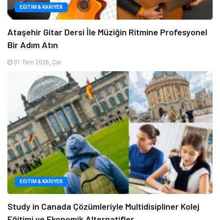
EĞITIM & KARIYER
Ataşehir Gitar Dersi İle Müziğin Ritmine Profesyonel
Bir Adım Atın
01 Tem 2026, Çar
EĞITIM & KARIYER
Study in Canada Çözümleriyle Multidisipliner Kolej
Eğitimi ve Ekonomik Alternatifler