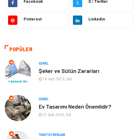
Facebook
X / Twitter
X
Güzellik & Bakım
Moda
Pinterest
Linkedin
Sağlıklı Yaşam
Gündem
Giyim
Alışveriş
POPÜLER
Otomotiv
Makine
GENEL
Şeker ve Sütün Zararları
Gıda
Yeme & İçme
18 Haz 2013, Sal
Gayrimenkul
Spor
GENEL
Ev Tasarımı Neden Önemlidir?
Anne & Çocuk
Müzik
21 Şub 2023, Sal
Bilgisayar & Yazılım
Keyif & Hobi
TANITICI REKLAM