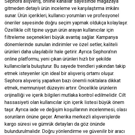
Sephora alışveriş, online kanallar sayesinde mağazaya
gitmeden detaylı ürün inceleme ve karşılaştırma imkânı
sunar. Ürün içerikleri, kullanıcı yorumları ve profesyonel
öneriler sayesinde doğru seçim yapmak oldukça kolaylaşır.
Özellikle cilt tipine uygun ürün arayan kullanıcılar için
filtreleme seçenekleri büyük avantaj sağlar. Kampanya
dönemlerinde sunulan indirimler ve özel setler, kaliteli
ürünleri daha ulaşılabilir hale getirir. Ayrıca Sephora’nın
online platformu, yeni çıkan ürünleri hızlı bir şekilde
kullanıcılarla buluşturur. Bu sayede trendleri yakından takip
etmek isteyenler için ideal bir alışveriş ortamı oluşur.
Sephora alışveriş yaparken bazı önemli noktalara dikkat
etmek, memnuniyet düzeyini artırır. Öncelikle ürünlerin
orijinalliği ve içerik bilgileri mutlaka kontrol edilmelidir. Cilt
hassasiyeti olan kullanıcılar için içerik listesi büyük önem
taşır. Ayrıca iade ve değişim koşullarının incelenmesi, olası
sorunların önüne geçer. Amerika merkezli alışverişlerde
kargo süresi ve gümrük detayları da göz önünde
bulundurulmalıdır. Doğru yönlendirme ve güvenilir bir aracı