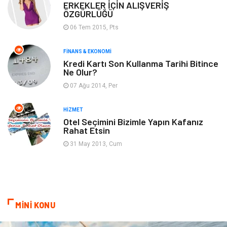
Tatil
Genel Kültür
ERKEKLER İÇİN ALIŞVERİŞ
ÖZGÜRLÜĞÜ
06 Tem 2015, Pts
Emlak
Finans & Ekonomi
FINANS & EKONOMI
Ev İşleri
Organizasyon
Kredi Kartı Son Kullanma Tarihi Bitince
Ne Olur?
Gençlik & Eğlence
Taşımacılık
07 Ağu 2014, Per
Sigorta
Aksesuar
HIZMET
Otel Seçimini Bizimle Yapın Kafanız
Rahat Etsin
Mobilya
Astroloji
31 May 2013, Cum
Bebek Giyim
ağız ve diş sağlığı
Doğal Enerji Kaynakları
MİNİ KONU