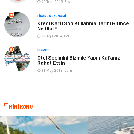
06 Tem 2015, Pts
Emlak
Finans & Ekonomi
FINANS & EKONOMI
Ev İşleri
Organizasyon
Kredi Kartı Son Kullanma Tarihi Bitince
Ne Olur?
Gençlik & Eğlence
Taşımacılık
07 Ağu 2014, Per
Sigorta
Aksesuar
HIZMET
Otel Seçimini Bizimle Yapın Kafanız
Rahat Etsin
Mobilya
Astroloji
31 May 2013, Cum
Bebek Giyim
ağız ve diş sağlığı
Doğal Enerji Kaynakları
MİNİ KONU