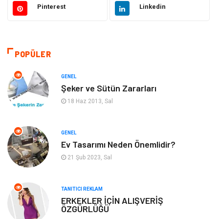
Pinterest
Linkedin
Sağlıklı Yaşam
Gündem
Giyim
Alışveriş
POPÜLER
Otomotiv
Makine
GENEL
Şeker ve Sütün Zararları
Gıda
Yeme & İçme
18 Haz 2013, Sal
Gayrimenkul
Spor
GENEL
Ev Tasarımı Neden Önemlidir?
Anne & Çocuk
Müzik
21 Şub 2023, Sal
Bilgisayar & Yazılım
Keyif & Hobi
TANITICI REKLAM
Tatil
Genel Kültür
ERKEKLER İÇİN ALIŞVERİŞ
ÖZGÜRLÜĞÜ