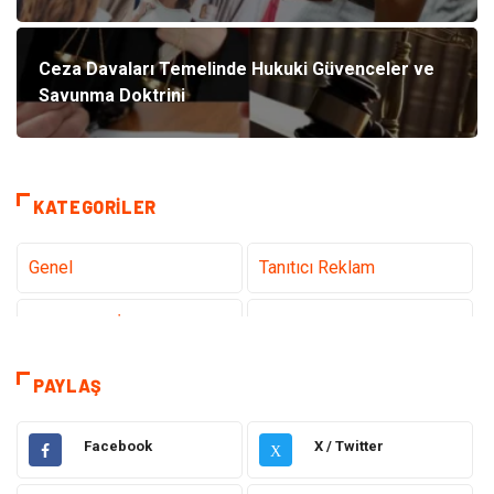
Ceza Davaları Temelinde Hukuki Güvenceler ve
Savunma Doktrini
KATEGORILER
Genel
Tanıtıcı Reklam
Teknoloji & İnternet
Sağlık
Hizmet
Eğitim & Kariyer
PAYLAŞ
Hukuk
Elektrik Elektronik
Facebook
X / Twitter
X
Güzellik & Bakım
Moda