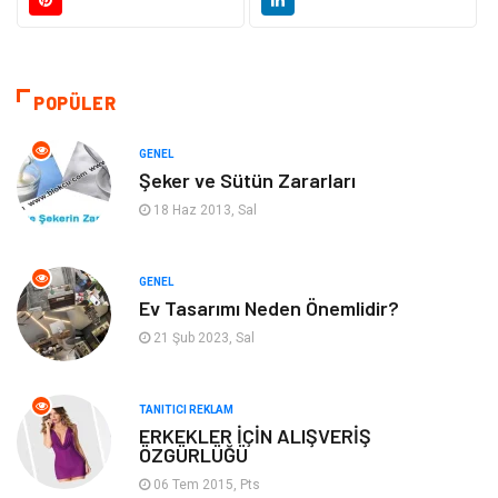
Sağlıklı Yaşam
Gündem
Giyim
Alışveriş
POPÜLER
Otomotiv
Makine
GENEL
Şeker ve Sütün Zararları
Gıda
Yeme & İçme
18 Haz 2013, Sal
Gayrimenkul
Spor
GENEL
Ev Tasarımı Neden Önemlidir?
Anne & Çocuk
Müzik
21 Şub 2023, Sal
Bilgisayar & Yazılım
Keyif & Hobi
TANITICI REKLAM
Tatil
Genel Kültür
ERKEKLER İÇİN ALIŞVERİŞ
ÖZGÜRLÜĞÜ
06 Tem 2015, Pts
Emlak
Finans & Ekonomi