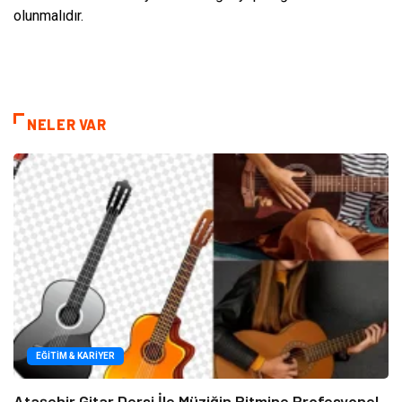
olunmalıdır.
NELER VAR
EĞITIM & KARIYER
Ataşehir Gitar Dersi İle Müziğin Ritmine Profesyonel