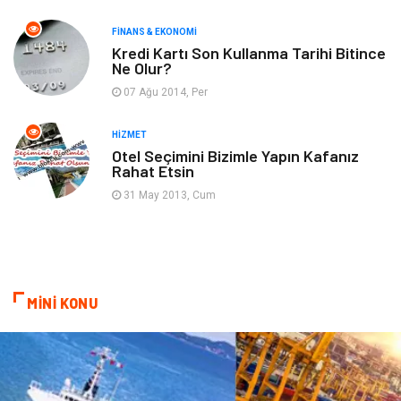
FINANS & EKONOMI
Ev İşleri
Organizasyon
Kredi Kartı Son Kullanma Tarihi Bitince
Ne Olur?
Gençlik & Eğlence
Taşımacılık
07 Ağu 2014, Per
Sigorta
Aksesuar
HIZMET
Otel Seçimini Bizimle Yapın Kafanız
Rahat Etsin
Mobilya
Astroloji
31 May 2013, Cum
Bebek Giyim
ağız ve diş sağlığı
Doğal Enerji Kaynakları
MİNİ KONU