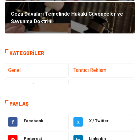
Ceza Davaları Temelinde Hukuki Güvenceler ve
Savunma Doktrini
KATEGORILER
Genel
Tanıtıcı Reklam
Teknoloji & İnternet
Sağlık
Hizmet
Eğitim & Kariyer
PAYLAŞ
Hukuk
Elektrik Elektronik
Facebook
X / Twitter
X
Güzellik & Bakım
Moda
Pinterest
Linkedin