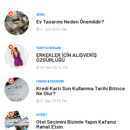
Gayrimenkul
Spor
GENEL
Ev Tasarımı Neden Önemlidir?
Anne & Çocuk
Müzik
21 Şub 2023, Sal
Bilgisayar & Yazılım
Keyif & Hobi
TANITICI REKLAM
Tatil
Genel Kültür
ERKEKLER İÇİN ALIŞVERİŞ
ÖZGÜRLÜĞÜ
06 Tem 2015, Pts
Emlak
Finans & Ekonomi
FINANS & EKONOMI
Ev İşleri
Organizasyon
Kredi Kartı Son Kullanma Tarihi Bitince
Ne Olur?
Gençlik & Eğlence
Taşımacılık
07 Ağu 2014, Per
Sigorta
Aksesuar
HIZMET
Otel Seçimini Bizimle Yapın Kafanız
Rahat Etsin
Mobilya
Astroloji