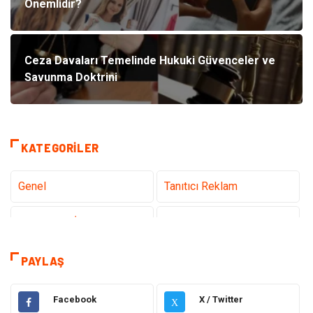
Önemlidir?
Ceza Davaları Temelinde Hukuki Güvenceler ve
Savunma Doktrini
KATEGORILER
Genel
Tanıtıcı Reklam
Teknoloji & İnternet
Sağlık
Hizmet
Eğitim & Kariyer
PAYLAŞ
Hukuk
Elektrik Elektronik
Facebook
X / Twitter
X