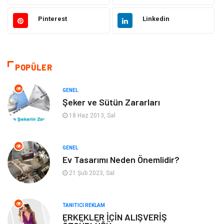
Güzellik & Bakım
Moda
Pinterest
Linkedin
Sağlıklı Yaşam
Gündem
Giyim
Alışveriş
POPÜLER
Otomotiv
Makine
GENEL
Şeker ve Sütün Zararları
Gıda
Yeme & İçme
18 Haz 2013, Sal
Gayrimenkul
Spor
GENEL
Ev Tasarımı Neden Önemlidir?
Anne & Çocuk
Müzik
21 Şub 2023, Sal
Bilgisayar & Yazılım
Keyif & Hobi
TANITICI REKLAM
Tatil
Genel Kültür
ERKEKLER İÇİN ALIŞVERİŞ