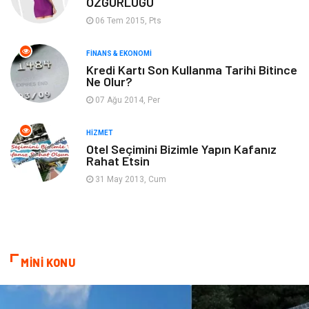
ÖZGÜRLÜĞÜ
06 Tem 2015, Pts
Emlak
Finans & Ekonomi
FINANS & EKONOMI
Ev İşleri
Organizasyon
Kredi Kartı Son Kullanma Tarihi Bitince
Ne Olur?
Gençlik & Eğlence
Taşımacılık
07 Ağu 2014, Per
Sigorta
Aksesuar
HIZMET
Otel Seçimini Bizimle Yapın Kafanız
Rahat Etsin
Mobilya
Astroloji
31 May 2013, Cum
Bebek Giyim
ağız ve diş sağlığı
Doğal Enerji Kaynakları
MİNİ KONU