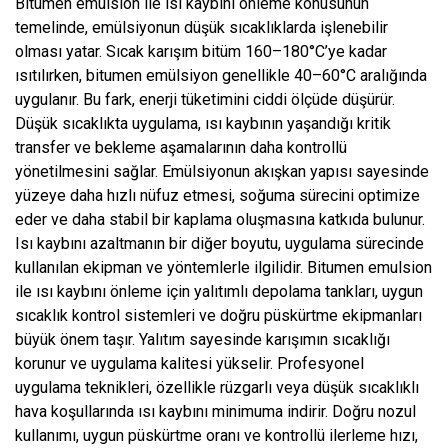
Bitumen emulsion ile ısı kaybını önleme konusunun
temelinde, emülsiyonun düşük sıcaklıklarda işlenebilir
olması yatar. Sıcak karışım bitüm 160–180°C’ye kadar
ısıtılırken, bitumen emülsiyon genellikle 40–60°C aralığında
uygulanır. Bu fark, enerji tüketimini ciddi ölçüde düşürür.
Düşük sıcaklıkta uygulama, ısı kaybının yaşandığı kritik
transfer ve bekleme aşamalarının daha kontrollü
yönetilmesini sağlar. Emülsiyonun akışkan yapısı sayesinde
yüzeye daha hızlı nüfuz etmesi, soğuma sürecini optimize
eder ve daha stabil bir kaplama oluşmasına katkıda bulunur.
Isı kaybını azaltmanın bir diğer boyutu, uygulama sürecinde
kullanılan ekipman ve yöntemlerle ilgilidir. Bitumen emulsion
ile ısı kaybını önleme için yalıtımlı depolama tankları, uygun
sıcaklık kontrol sistemleri ve doğru püskürtme ekipmanları
büyük önem taşır. Yalıtım sayesinde karışımın sıcaklığı
korunur ve uygulama kalitesi yükselir. Profesyonel
uygulama teknikleri, özellikle rüzgarlı veya düşük sıcaklıklı
hava koşullarında ısı kaybını minimuma indirir. Doğru nozul
kullanımı, uygun püskürtme oranı ve kontrollü ilerleme hızı,