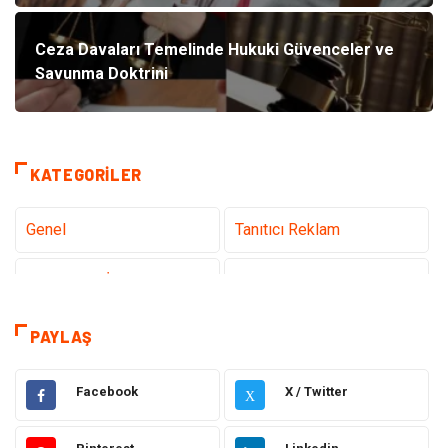
Ceza Davaları Temelinde Hukuki Güvenceler ve
Savunma Doktrini
KATEGORILER
Genel
Tanıtıcı Reklam
Teknoloji & İnternet
Sağlık
Hizmet
Eğitim & Kariyer
PAYLAŞ
Hukuk
Elektrik Elektronik
Facebook
X / Twitter
X
Güzellik & Bakım
Moda