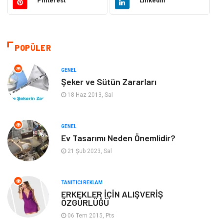
Pinterest
Linkedin
Sağlıklı Yaşam
Gündem
Giyim
Alışveriş
POPÜLER
Otomotiv
Makine
GENEL
Şeker ve Sütün Zararları
Gıda
Yeme & İçme
18 Haz 2013, Sal
Gayrimenkul
Spor
GENEL
Ev Tasarımı Neden Önemlidir?
Anne & Çocuk
Müzik
21 Şub 2023, Sal
Bilgisayar & Yazılım
Keyif & Hobi
TANITICI REKLAM
Tatil
Genel Kültür
ERKEKLER İÇİN ALIŞVERİŞ
ÖZGÜRLÜĞÜ
06 Tem 2015, Pts
Emlak
Finans & Ekonomi