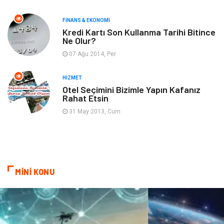
FINANS & EKONOMI
Ev İşleri
Organizasyon
Kredi Kartı Son Kullanma Tarihi Bitince
Ne Olur?
Gençlik & Eğlence
Taşımacılık
07 Ağu 2014, Per
Sigorta
Aksesuar
HIZMET
Otel Seçimini Bizimle Yapın Kafanız
Rahat Etsin
Mobilya
Astroloji
31 May 2013, Cum
Bebek Giyim
ağız ve diş sağlığı
Doğal Enerji Kaynakları
MİNİ KONU