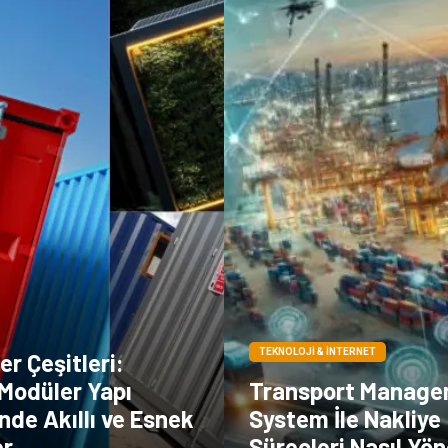
TEKNOLOJI & İNTERNET
r Çeşitleri:
Modüler Yapı
Transport Manag
de Akıllı ve Esnek
System İle Nakliye
er
Süreçleri Nasıl Yön