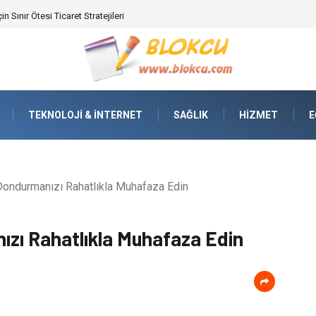
ifikasyonunda Yüksek Performans
TEKNOLOJI & İNTERNET
SAĞLIK
HIZMET
E
ondurmanızı Rahatlıkla Muhafaza Edin
zı Rahatlıkla Muhafaza Edin