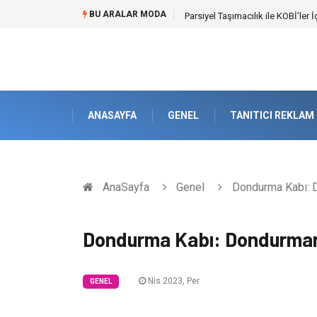
BU ARALAR MODA
Br544 ile Lastik ve Plastik Mod
ANASAYFA
GENEL
TANITICI REKLAM
AnaSayfa
Genel
Dondurma Kabı: D
Dondurma Kabı: Dondurmanı
Nis 2023, Per
GENEL