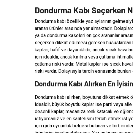
Dondurma Kabı Seçerken Ne
Dondurma kabı özellikle yaz aylarının gelmesiyl
aranan ürünler arasında yer almaktadır. Dolapla
ya da dondurma kaseleri en çok arananlar arası
seçerken dikkat edilmesi gereken hususlardan bi
kapları, hafif ve dayanıklıdır, ancak sıcak haval
için idealdir, ancak kırılma veya çatlama ihtimal
çatlama riski vardır. Metal kaplar ise sıcak ha
riski vardır. Dolayısıyla tercih esnasında bunla
Dondurma Kabı Alırken En İyisin
Dondurma kabı alırken, boyutuna dikkat etmek öne
idealdir, büyük boyutlu kaplar ise parti veya aile t
desenli kaplar, masanıza renk katacak ve eğlen
istiyorsanız ve en kalitelisini tercih etmek ist
için gıda uygunluk belgesi bulunan ve birbirinde
ürünlerini inceleyebilirsiniz. Yaz aylarının vaz