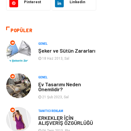
Pinterest
Linkedin
Otomotiv
Makine
Gıda
Yeme & İçme
POPÜLER
Gayrimenkul
Spor
GENEL
Şeker ve Sütün Zararları
Anne & Çocuk
Müzik
18 Haz 2013, Sal
Bilgisayar &
Keyif & Hobi
Yazılım
GENEL
Ev Tasarımı Neden
Önemlidir?
Tatil
Genel Kültür
21 Şub 2023, Sal
Emlak
Finans & Ekonomi
TANITICI REKLAM
ERKEKLER İÇİN
Ev İşleri
Organizasyon
ALIŞVERİŞ ÖZGÜRLÜĞÜ
06 Tem 2015, Pts