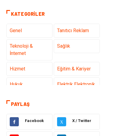
KATEGORILER
Genel
Tanıtıcı Reklam
Teknoloji &
Sağlık
İnternet
Hizmet
Eğitim & Kariyer
Hukuk
Elektrik Elektronik
Güzellik & Bakım
Moda
PAYLAŞ
Sağlıklı Yaşam
Gündem
Facebook
X / Twitter
X
Giyim
Alışveriş