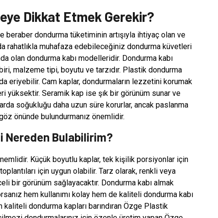
ye Dikkat Etmek Gerekir?
e beraber dondurma tüketiminin artışıyla ihtiyaç olan ve
rda rahatlıkla muhafaza edebileceğiniz dondurma küvetleri
nda olan dondurma kabı modelleridir. Dondurma kabı
ri, malzeme tipi, boyutu ve tarzıdır. Plastik dondurma
arda eriyebilir. Cam kaplar, dondurmaların lezzetini korumak
leri yüksektir. Seramik kap ise şık bir görünüm sunar ve
valarda soğukluğu daha uzun süre korurlar, ancak paslanma
rı göz önünde bulundurmanız önemlidir.
i Nereden Bulabilirim?
mlidir. Küçük boyutlu kaplar, tek kişilik porsiyonlar için
oplantıları için uygun olabilir. Tarz olarak, renkli veya
celi bir görünüm sağlayacaktır. Dondurma kabı almak
iyorsanız hem kullanımı kolay hem de kaliteli dondurma kabı
n kaliteli dondurma kapları barındıran Özge Plastik
geçilmezi dondurmalarınız için özenle üretim yapan Özge