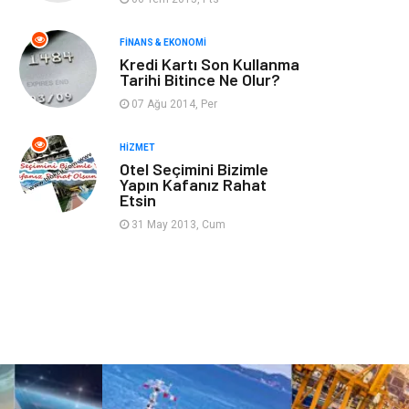
Gençlik & Eğlence
Taşımacılık
FINANS & EKONOMI
Kredi Kartı Son Kullanma
Sigorta
Aksesuar
Tarihi Bitince Ne Olur?
07 Ağu 2014, Per
Mobilya
Astroloji
HIZMET
Bebek Giyim
ağız ve diş sağlığı
Otel Seçimini Bizimle
Yapın Kafanız Rahat
Etsin
Doğal Enerji
Kaynakları
31 May 2013, Cum