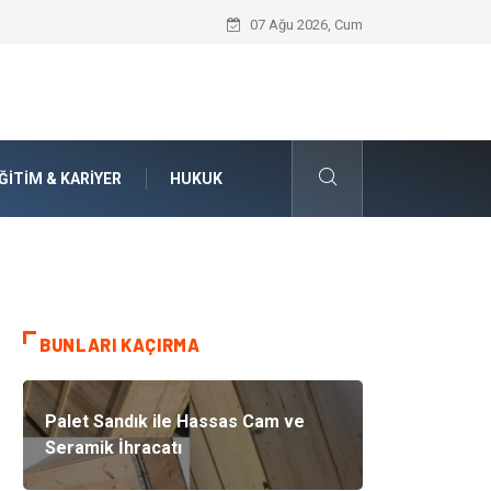
İnternetten Kıyafet Alırken Beden Seçi
07 Ağu 2026, Cum
ĞITIM & KARIYER
HUKUK
BUNLARI KAÇIRMA
Palet Sandık ile Hassas Cam ve
Seramik İhracatı