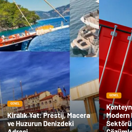
GENEL
GENEL
Konteyne
Kiralık Yat: Prestij, Macera
Modern 
ve Huzurun Denizdeki
Sektörün
Adresi
Çözüml