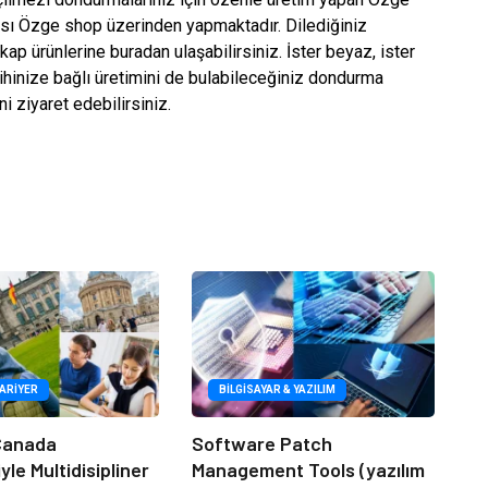
ası Özge shop üzerinden yapmaktadır. Dilediğiniz
ap ürünlerine buradan ulaşabilirsiniz. İster beyaz, ister
cihinize bağlı üretimini de bulabileceğiniz dondurma
i ziyaret edebilirsiniz.
KARIYER
BILGISAYAR & YAZILIM
 Canada
Software Patch
le Multidisipliner
Management Tools (yazılım