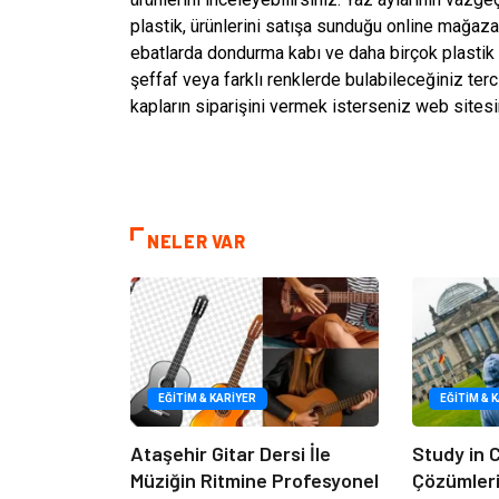
plastik, ürünlerini satışa sunduğu online mağaz
ebatlarda dondurma kabı ve daha birçok plastik k
şeffaf veya farklı renklerde bulabileceğiniz ter
kapların siparişini vermek isterseniz web sitesin
NELER VAR
EĞITIM & KARIYER
EĞITIM & 
Ataşehir Gitar Dersi İle
Study in
Müziğin Ritmine Profesyonel
Çözümleriy