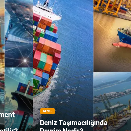
GENEL
ement
Deniz Taşımacılığında
etilir?
Devrim Nedir?