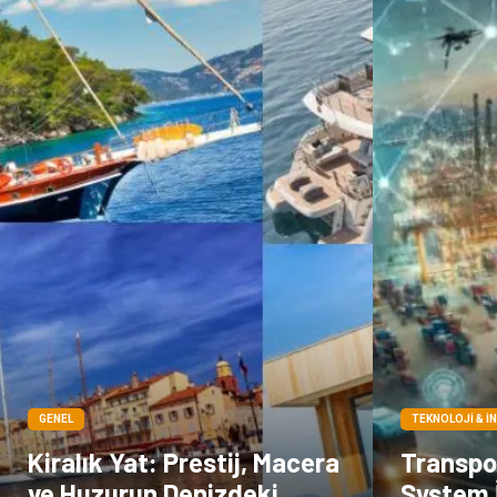
GENEL
TEKNOLOJI & İ
Kiralık Yat: Prestij, Macera
Transp
ve Huzurun Denizdeki
System İ