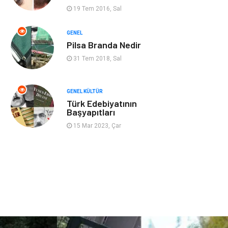
Gençlik & Eğlence
Taşımacılık
19 Tem 2016, Sal
GENEL
Sigorta
Aksesuar
Pilsa Branda Nedir
31 Tem 2018, Sal
Mobilya
Astroloji
Bebek Giyim
ağız ve diş sağlığı
GENEL KÜLTÜR
Türk Edebiyatının
Başyapıtları
Doğal Enerji
Kaynakları
15 Mar 2023, Çar