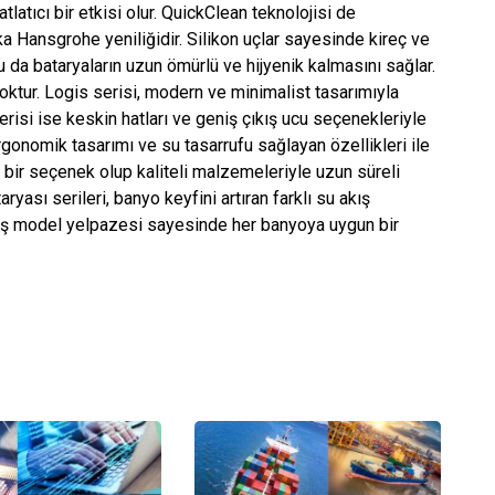
tlatıcı bir etkisi olur. QuickClean teknolojisi de
 Hansgrohe yeniliğidir. Silikon uçlar sayesinde kireç ve
 da bataryaların uzun ömürlü ve hijyenik kalmasını sağlar.
ktur. Logis serisi, modern ve minimalist tasarımıyla
serisi ise keskin hatları ve geniş çıkış ucu seçenekleriyle
rgonomik tasarımı ve su tasarrufu sağlayan özellikleri ile
ı bir seçenek olup kaliteli malzemeleriyle uzun süreli
yası serileri, banyo keyfini artıran farklı su akış
niş model yelpazesi sayesinde her banyoya uygun bir