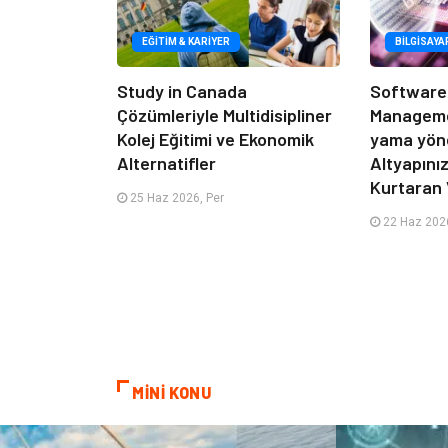
EĞITIM & KARIYER
BILGISAYA
Study in Canada
Software
Çözümleriyle Multidisipliner
Managemen
Kolej Eğitimi ve Ekonomik
yama yöne
Alternatifler
Altyapını
Kurtaran 
25 Haz 2026, Per
22 Haz 2026
MİNİ KONU