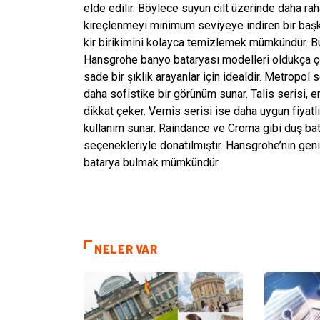
elde edilir. Böylece suyun cilt üzerinde daha raha
kireçlenmeyi minimum seviyeye indiren bir başka
kir birikimini kolayca temizlemek mümkündür. Bu
Hansgrohe banyo bataryası modelleri oldukça ço
sade bir şıklık arayanlar için idealdir. Metropol 
daha sofistike bir görünüm sunar. Talis serisi, e
dikkat çeker. Vernis serisi ise daha uygun fiyatl
kullanım sunar. Raindance ve Croma gibi duş batar
seçenekleriyle donatılmıştır. Hansgrohe’nin ge
batarya bulmak mümkündür.
NELER VAR