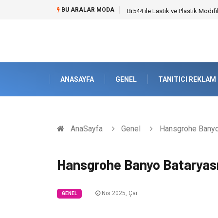
BU ARALAR MODA
Br544 ile Lastik ve Plastik Mod
ANASAYFA
GENEL
TANITICI REKLAM
AnaSayfa
Genel
Hansgrohe Banyo 
Hansgrohe Banyo Bataryası
Nis 2025, Çar
GENEL