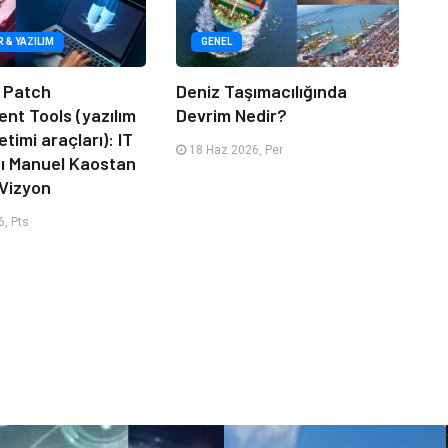
R & YAZILIM
GENEL
 Patch
Deniz Taşımacılığında
t Tools (yazılım
Devrim Nedir?
timi araçları): IT
18 Haz 2026, Per
zı Manuel Kaostan
Vizyon
, Pts