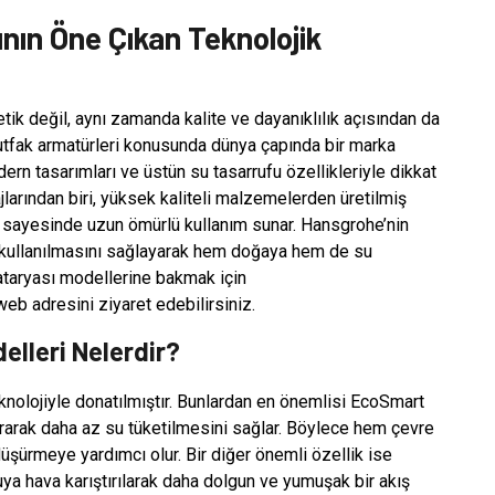
ın Öne Çıkan Teknolojik
k değil, aynı zamanda kalite ve dayanıklılık açısından da
utfak armatürleri konusunda dünya çapında bir marka
dern tasarımları ve üstün su tasarrufu özellikleriyle dikkat
larından biri, yüksek kaliteli malzemelerden üretilmiş
rı sayesinde uzun ömürlü kullanım sunar. Hansgrohe’nin
li kullanılmasını sağlayarak hem doğaya hem de su
ataryası modellerine bakmak için
eb adresini ziyaret edebilirsiniz.
lleri Nelerdir?
knolojiyle donatılmıştır. Bunlardan en önemlisi EcoSmart
ndırarak daha az su tüketilmesini sağlar. Böylece hem çevre
düşürmeye yardımcı olur. Bir diğer önemli özellik ise
ya hava karıştırılarak daha dolgun ve yumuşak bir akış