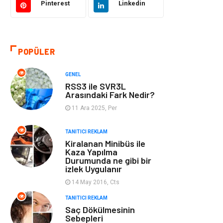
Pinterest
Linkedin
Otomotiv
Makine
Gıda
Yeme & İçme
POPÜLER
Gayrimenkul
Spor
GENEL
RSS3 ile SVR3L
Anne & Çocuk
Müzik
Arasındaki Fark Nedir?
11 Ara 2025, Per
Bilgisayar &
Keyif & Hobi
Yazılım
TANITICI REKLAM
Kiralanan Minibüs ile
Kaza Yapılma
Tatil
Genel Kültür
Durumunda ne gibi bir
izlek Uygulanır
Emlak
Finans & Ekonomi
14 May 2016, Cts
TANITICI REKLAM
Ev İşleri
Organizasyon
Saç Dökülmesinin
Sebepleri