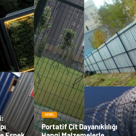
GENEL
i:
pı
Portatif Çit Dayanıklılığı
ve Esnek
Hangi Malzemelerle