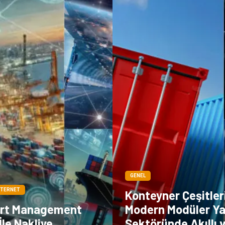
GENEL
NTERNET
Konteyner Çeşitler
ort Management
Modern Modüler Ya
le Nakliye
Sektöründe Akıllı 