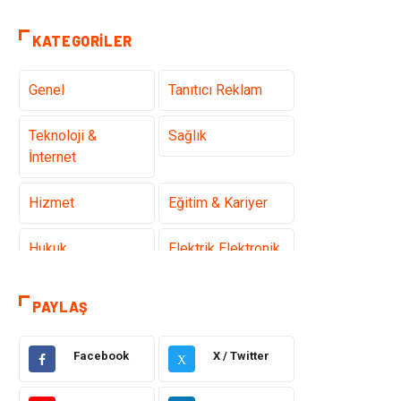
KATEGORILER
Genel
Tanıtıcı Reklam
Teknoloji &
Sağlık
İnternet
Hizmet
Eğitim & Kariyer
Hukuk
Elektrik Elektronik
Güzellik & Bakım
Moda
PAYLAŞ
Sağlıklı Yaşam
Gündem
Facebook
X / Twitter
X
Giyim
Alışveriş