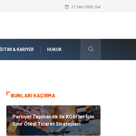
İnternetten Kıyafet Alırken Beden Seçi
21 Tem 2026, Sal
ĞITIM & KARIYER
HUKUK
BUNLARI KAÇIRMA
Parsiyel Taşımacılık ile KOBİ’ler İçin
Sınır Ötesi Ticaret Stratejileri