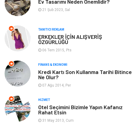
Ev Tasarımı Neden Önemlidir?
Anne & Çocuk
Müzik
21 Şub 2023, Sal
Bilgisayar & Yazılım
Keyif & Hobi
TANITICI REKLAM
Tatil
Genel Kültür
ERKEKLER İÇİN ALIŞVERİŞ
ÖZGÜRLÜĞÜ
06 Tem 2015, Pts
Emlak
Finans & Ekonomi
FINANS & EKONOMI
Ev İşleri
Organizasyon
Kredi Kartı Son Kullanma Tarihi Bitince
Ne Olur?
Gençlik & Eğlence
Taşımacılık
07 Ağu 2014, Per
Sigorta
Aksesuar
HIZMET
Otel Seçimini Bizimle Yapın Kafanız
Rahat Etsin
Mobilya
Astroloji
31 May 2013, Cum
Bebek Giyim
ağız ve diş sağlığı