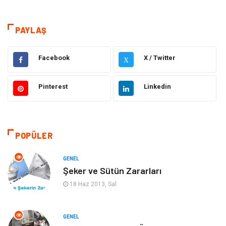
Teknoloji & İnternet
Sağlık
Hizmet
Eğitim & Kariyer
PAYLAŞ
Hukuk
Elektrik Elektronik
Facebook
X / Twitter
X
Güzellik & Bakım
Moda
Pinterest
Linkedin
Sağlıklı Yaşam
Gündem
Giyim
Alışveriş
POPÜLER
Otomotiv
Makine
GENEL
Şeker ve Sütün Zararları
Gıda
Yeme & İçme
18 Haz 2013, Sal
Gayrimenkul
Spor
GENEL