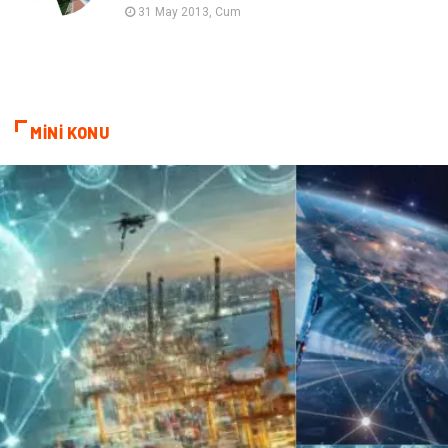
31 May 2013, Cum
Bebek Giyim
ağız ve diş sağlığı
Doğal Enerji Kaynakları
MİNİ KONU