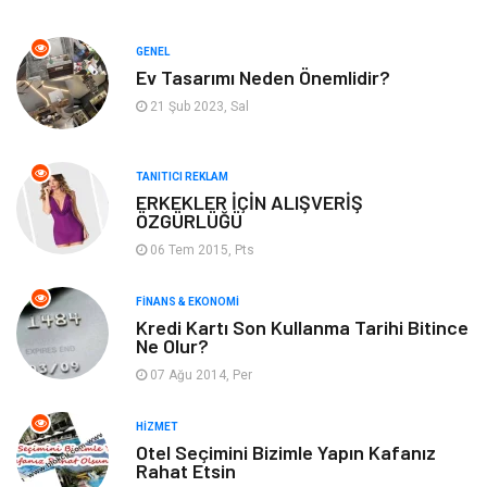
Gayrimenkul
Spor
GENEL
Ev Tasarımı Neden Önemlidir?
Anne & Çocuk
Müzik
21 Şub 2023, Sal
Bilgisayar & Yazılım
Keyif & Hobi
TANITICI REKLAM
Tatil
Genel Kültür
ERKEKLER İÇİN ALIŞVERİŞ
ÖZGÜRLÜĞÜ
06 Tem 2015, Pts
Emlak
Finans & Ekonomi
FINANS & EKONOMI
Ev İşleri
Organizasyon
Kredi Kartı Son Kullanma Tarihi Bitince
Ne Olur?
Gençlik & Eğlence
Taşımacılık
07 Ağu 2014, Per
Sigorta
Aksesuar
HIZMET
Otel Seçimini Bizimle Yapın Kafanız
Rahat Etsin
Mobilya
Astroloji