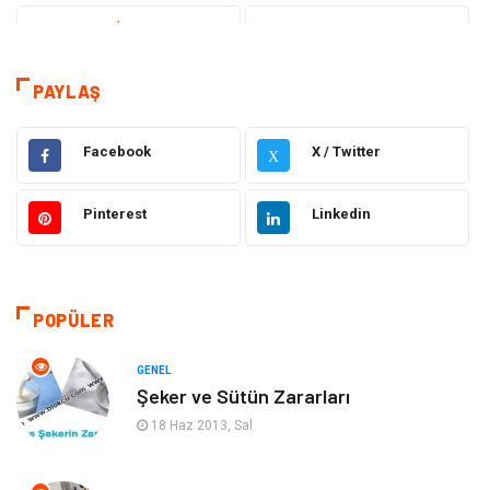
Teknoloji & İnternet
Sağlık
Hizmet
Eğitim & Kariyer
PAYLAŞ
Hukuk
Elektrik Elektronik
Facebook
X / Twitter
X
Güzellik & Bakım
Moda
Pinterest
Linkedin
Sağlıklı Yaşam
Gündem
Giyim
Alışveriş
POPÜLER
Otomotiv
Makine
GENEL
Şeker ve Sütün Zararları
Gıda
Yeme & İçme
18 Haz 2013, Sal
Gayrimenkul
Spor