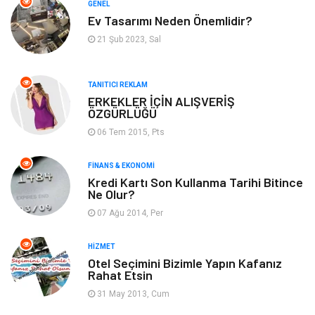
GENEL
Ev Tasarımı Neden Önemlidir?
Anne & Çocuk
Müzik
21 Şub 2023, Sal
Bilgisayar & Yazılım
Keyif & Hobi
TANITICI REKLAM
Tatil
Genel Kültür
ERKEKLER İÇİN ALIŞVERİŞ
ÖZGÜRLÜĞÜ
06 Tem 2015, Pts
Emlak
Finans & Ekonomi
FINANS & EKONOMI
Ev İşleri
Organizasyon
Kredi Kartı Son Kullanma Tarihi Bitince
Ne Olur?
Gençlik & Eğlence
Taşımacılık
07 Ağu 2014, Per
Sigorta
Aksesuar
HIZMET
Otel Seçimini Bizimle Yapın Kafanız
Rahat Etsin
Mobilya
Astroloji
31 May 2013, Cum
Bebek Giyim
ağız ve diş sağlığı