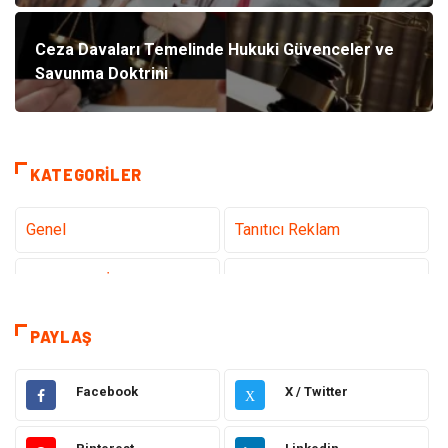
Ceza Davaları Temelinde Hukuki Güvenceler ve
Savunma Doktrini
KATEGORILER
Genel
Tanıtıcı Reklam
Teknoloji & İnternet
Sağlık
Hizmet
Eğitim & Kariyer
PAYLAŞ
Hukuk
Elektrik Elektronik
Facebook
X / Twitter
X
Güzellik & Bakım
Moda