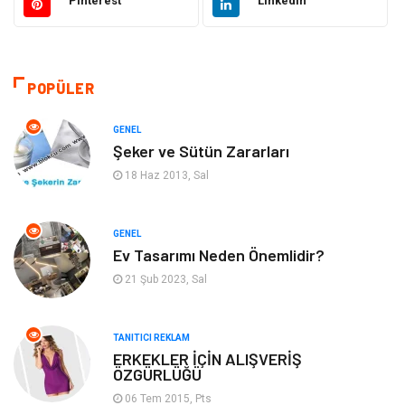
Pinterest
Linkedin
Sağlıklı Yaşam
Gündem
Giyim
Alışveriş
POPÜLER
Otomotiv
Makine
GENEL
Şeker ve Sütün Zararları
Gıda
Yeme & İçme
18 Haz 2013, Sal
Gayrimenkul
Spor
GENEL
Ev Tasarımı Neden Önemlidir?
Anne & Çocuk
Müzik
21 Şub 2023, Sal
Bilgisayar & Yazılım
Keyif & Hobi
TANITICI REKLAM
Tatil
Genel Kültür
ERKEKLER İÇİN ALIŞVERİŞ
ÖZGÜRLÜĞÜ
06 Tem 2015, Pts
Emlak
Finans & Ekonomi