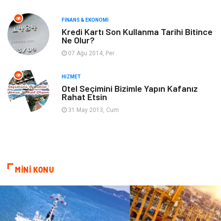
FINANS & EKONOMI
Ev İşleri
Organizasyon
Kredi Kartı Son Kullanma Tarihi Bitince
Ne Olur?
Gençlik & Eğlence
Taşımacılık
07 Ağu 2014, Per
Sigorta
Aksesuar
HIZMET
Otel Seçimini Bizimle Yapın Kafanız
Rahat Etsin
Mobilya
Astroloji
31 May 2013, Cum
Bebek Giyim
ağız ve diş sağlığı
Doğal Enerji Kaynakları
MİNİ KONU