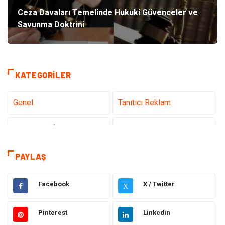
Ceza Davaları Temelinde Hukuki Güvenceler ve
Savunma Doktrini
KATEGORILER
Genel
Tanıtıcı Reklam
Teknoloji & İnternet
Sağlık
Hizmet
Eğitim & Kariyer
PAYLAŞ
Hukuk
Elektrik Elektronik
Facebook
X / Twitter
X
Güzellik & Bakım
Moda
Pinterest
Linkedin