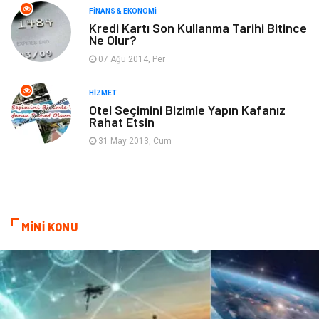
FINANS & EKONOMI
Ev İşleri
Organizasyon
Kredi Kartı Son Kullanma Tarihi Bitince
Ne Olur?
Gençlik & Eğlence
Taşımacılık
07 Ağu 2014, Per
Sigorta
Aksesuar
HIZMET
Otel Seçimini Bizimle Yapın Kafanız
Rahat Etsin
Mobilya
Astroloji
31 May 2013, Cum
Bebek Giyim
ağız ve diş sağlığı
Doğal Enerji Kaynakları
MİNİ KONU