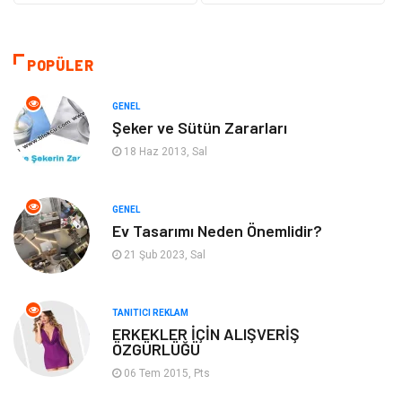
Sağlıklı Yaşam
Gündem
Giyim
Alışveriş
POPÜLER
Otomotiv
Makine
GENEL
Şeker ve Sütün Zararları
Gıda
Yeme & İçme
18 Haz 2013, Sal
Gayrimenkul
Spor
GENEL
Ev Tasarımı Neden Önemlidir?
Anne & Çocuk
Müzik
21 Şub 2023, Sal
Bilgisayar & Yazılım
Keyif & Hobi
TANITICI REKLAM
Tatil
Genel Kültür
ERKEKLER İÇİN ALIŞVERİŞ
ÖZGÜRLÜĞÜ
06 Tem 2015, Pts
Emlak
Finans & Ekonomi