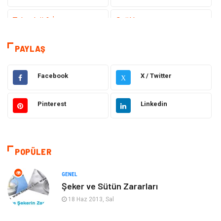
Teknoloji & İnternet
Sağlık
Hizmet
Eğitim & Kariyer
PAYLAŞ
Hukuk
Elektrik Elektronik
Facebook
X / Twitter
X
Güzellik & Bakım
Moda
Pinterest
Linkedin
Sağlıklı Yaşam
Gündem
Giyim
Alışveriş
POPÜLER
Otomotiv
Makine
GENEL
Şeker ve Sütün Zararları
Gıda
Yeme & İçme
18 Haz 2013, Sal