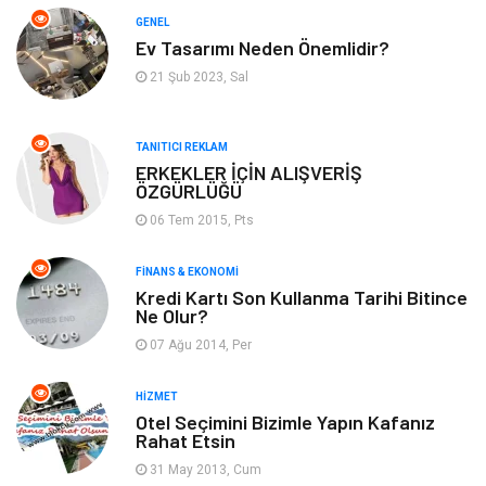
Gayrimenkul
Spor
GENEL
Ev Tasarımı Neden Önemlidir?
Anne & Çocuk
Müzik
21 Şub 2023, Sal
Bilgisayar & Yazılım
Keyif & Hobi
TANITICI REKLAM
Tatil
Genel Kültür
ERKEKLER İÇİN ALIŞVERİŞ
ÖZGÜRLÜĞÜ
06 Tem 2015, Pts
Emlak
Finans & Ekonomi
FINANS & EKONOMI
Ev İşleri
Organizasyon
Kredi Kartı Son Kullanma Tarihi Bitince
Ne Olur?
Gençlik & Eğlence
Taşımacılık
07 Ağu 2014, Per
Sigorta
Aksesuar
HIZMET
Otel Seçimini Bizimle Yapın Kafanız
Rahat Etsin
Mobilya
Astroloji
31 May 2013, Cum