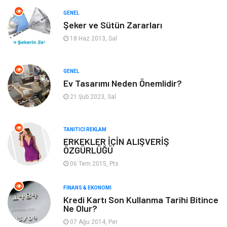
Otomotiv
Makine
GENEL
Şeker ve Sütün Zararları
Gıda
Yeme & İçme
18 Haz 2013, Sal
Gayrimenkul
Spor
GENEL
Ev Tasarımı Neden Önemlidir?
Anne & Çocuk
Müzik
21 Şub 2023, Sal
Bilgisayar & Yazılım
Keyif & Hobi
TANITICI REKLAM
Tatil
Genel Kültür
ERKEKLER İÇİN ALIŞVERİŞ
ÖZGÜRLÜĞÜ
06 Tem 2015, Pts
Emlak
Finans & Ekonomi
FINANS & EKONOMI
Ev İşleri
Organizasyon
Kredi Kartı Son Kullanma Tarihi Bitince
Ne Olur?
Gençlik & Eğlence
Taşımacılık
07 Ağu 2014, Per