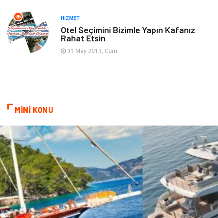
Sigorta
Aksesuar
HIZMET
Otel Seçimini Bizimle Yapın Kafanız
Rahat Etsin
Mobilya
Astroloji
31 May 2013, Cum
Bebek Giyim
ağız ve diş sağlığı
Doğal Enerji Kaynakları
MİNİ KONU