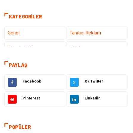
KATEGORILER
Genel
Tanıtıcı Reklam
Teknoloji & İnternet
Sağlık
Hizmet
Eğitim & Kariyer
PAYLAŞ
Hukuk
Elektrik Elektronik
Facebook
X / Twitter
X
Güzellik & Bakım
Moda
Pinterest
Linkedin
Sağlıklı Yaşam
Gündem
Giyim
Alışveriş
POPÜLER