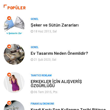
Giyim
Alışveriş
POPÜLER
Otomotiv
Makine
GENEL
Şeker ve Sütün Zararları
Gıda
Yeme & İçme
18 Haz 2013, Sal
Gayrimenkul
Spor
GENEL
Ev Tasarımı Neden Önemlidir?
Anne & Çocuk
Müzik
21 Şub 2023, Sal
Bilgisayar & Yazılım
Keyif & Hobi
TANITICI REKLAM
Tatil
Genel Kültür
ERKEKLER İÇİN ALIŞVERİŞ
ÖZGÜRLÜĞÜ
06 Tem 2015, Pts
Emlak
Finans & Ekonomi
FINANS & EKONOMI
Ev İşleri
Organizasyon
Kredi Kartı Son Kullanma Tarihi Bitince