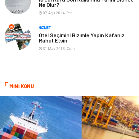
Ne Olur?
Gençlik & Eğlence
Taşımacılık
07 Ağu 2014, Per
Sigorta
Aksesuar
HIZMET
Otel Seçimini Bizimle Yapın Kafanız
Rahat Etsin
Mobilya
Astroloji
31 May 2013, Cum
Bebek Giyim
ağız ve diş sağlığı
Doğal Enerji Kaynakları
MİNİ KONU