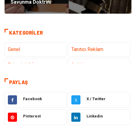
Savunma Doktrini
KATEGORILER
Genel
Tanıtıcı Reklam
Teknoloji & İnternet
Sağlık
Hizmet
Eğitim & Kariyer
PAYLAŞ
Hukuk
Elektrik Elektronik
Facebook
X / Twitter
X
Güzellik & Bakım
Moda
Pinterest
Linkedin
Sağlıklı Yaşam
Gündem